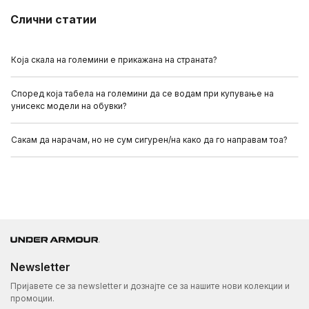
Слични статии
Која скала на големини е прикажана на страната?
Според која табела на големини да се водам при купување на
унисекс модели на обувки?
Сакам да нарачам, но не сум сигурен/на како да го направам тоа?
Newsletter
Пријавете се за newsletter и дознајте се за нашите нови колекции и
промоции.