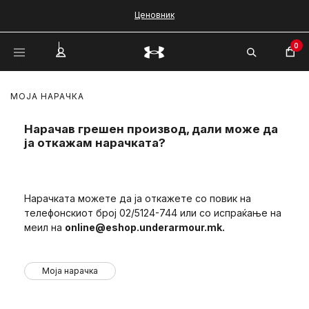
Ценовник
0
МОЈА НАРАЧКА
Нарачав грешен производ, дали може да
ја откажам нарачката?
Нарачката можете да ја откажете со повик на
телефонскиот број 02/5124-744 или со испраќање на
меил на
online@eshop.underarmour.mk
.
Моја нарачка