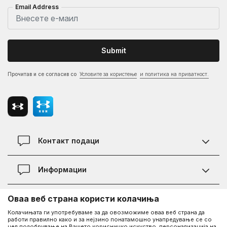
Email Address
Submit
Прочитав и се согласив со
Условите за користење
и политика на приватност.
Контакт подаци
Контакт
Информации
Локации
Правила на KVANTUM PLUS програмата
Оваа веб страна користи колачиња
Информации за Under Armour
Статус на нарачка
Колачињата ги употребуваме за да овозможиме оваа веб страна да
работи правилно како и за нејзино понатамошно унапредување се со
За нас - приказната за Under Armour
Политика на приватност
цел подобрување на Вашето корисничко искуство, персонализација на