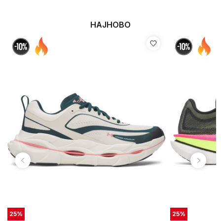
НАЈНОВО
25
%
25
%