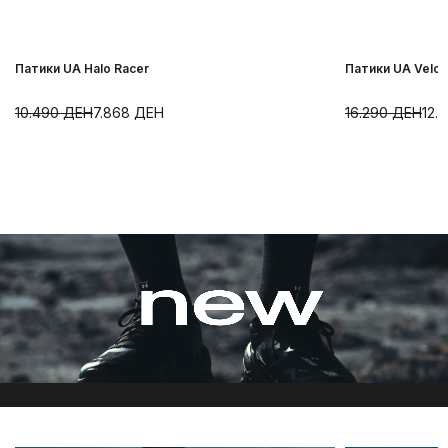
Патики UA Halo Racer
Патики UA Velocit
10.490
ДЕН
7.868
ДЕН
16.290
ДЕН
12.2