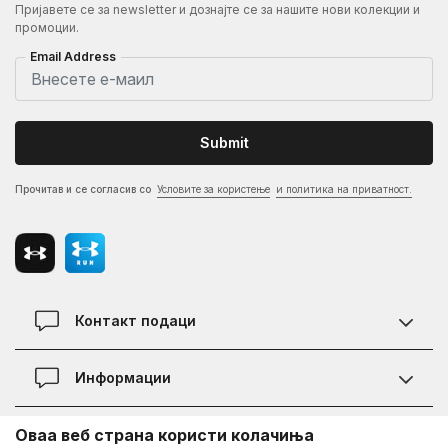
Пријавете се за newsletter и дознајте се за нашите нови колекции и
промоции.
Email Address
Submit
Прочитав и се согласив со
Условите за користење
и политика на приватност.
Контакт подаци
Контакт
Информации
Локации
Правила на KVANTUM PLUS програмата
Оваа веб страна користи колачиња
Информации за Under Armour