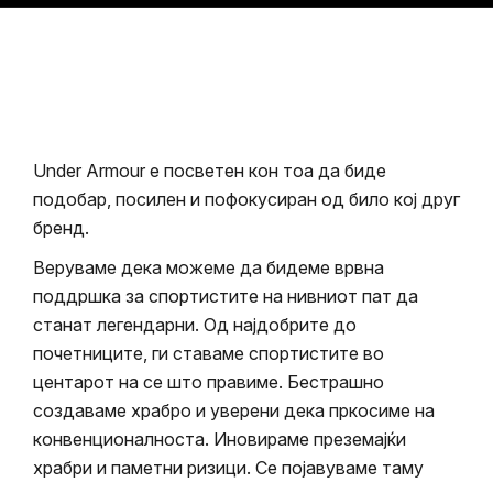
Under Armour е посветен кон тоа да биде
подобар, посилен и пофокусиран од било кој друг
бренд.
Веруваме дека можеме да бидеме врвна
поддршка за спортистите на нивниот пат да
станат легендарни. Од најдобрите до
почетниците, ги ставаме спортистите во
центарот на се што правиме. Бестрашно
создаваме храбро и уверени дека пркосиме на
конвенционалноста. Иновираме преземајќи
храбри и паметни ризици. Се појавуваме таму