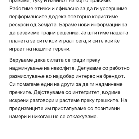
правиме, туку и начинот на кој го правиме.
Работиме етички и ефикасно за да ги усовршиме
перформансите додека повторно користиме
ресурси од Земјата. Бараме нови информации за
да развиеме трајни решенија. Ја штитиме нашата
планета за сите кои играат сега, и сите кои ќе
играат на нашите терени.
Веруваме дека силата се гради преку
надминување на неволјите. Делуваме со работно
размислување во најдобар интерес на брендот.
Си помагаме едни на други за да ги надминеме
пречките. Дејствуваме со интегритет, водиме
искрени разговори и растеме преку грешките. На
предизвиците им пристапуваме со позитивни
намери и никогаш не се откажуваме.