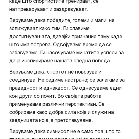
каде што спортистите тренираат, се
натпреваруваат и заздравуваат.
Веруваме дека победите, големи и мали, нè
зближуваат како тим. Ги славиме
достигнувањата, давајќи признание таму каде
што има потреба. Одвојуваме време да се
забавуваме. Ги насочуваме минатите успеси за
да ја инспирираме нашата следна победа.
Веруваме дека спортот нè поврзува и
соединува. Не седиме настрана; се залагаме за
праведност и еднаквост. Се однесуваме едни
кон други со почит. Во својата работа
применуваме различни перспективи. Се
собрираме како добра сила која и служи на
заедницата која ја претставуваме.
Веруваме дека бизнисот не е само тоа што го