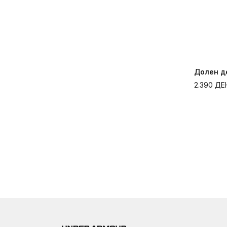
Долен де
2.390
ДЕ