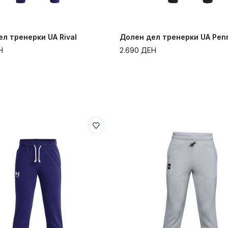
л тренерки UA Rival
Долен дел тренерки UA Penn
Н
2.690
ДЕН