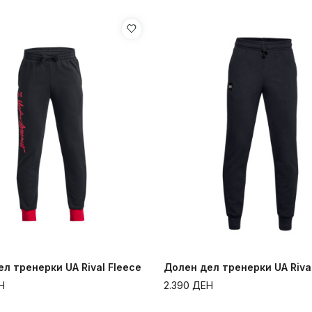
л тренерки UA Rival Fleece
Долен дел тренерки UA Riva
Н
2.390
ДЕН