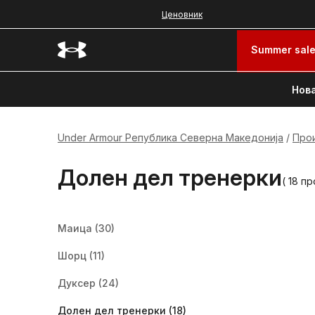
Ценовник
Summer sal
Нова
Under Armour Република Северна Македонија
Про
Долен дел тренерки
( 18 п
Маица
(30)
Шорц
(11)
Дуксер
(24)
Долен дел тренерки
(18)