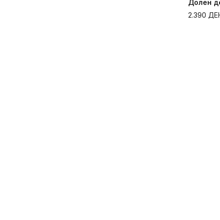
Долен д
2.390
ДЕ