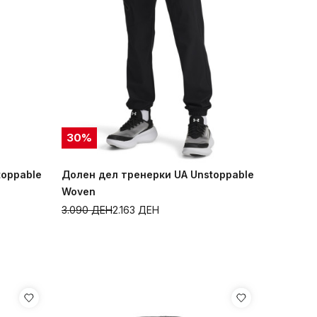
30
%
toppable
Долен дел тренерки UA Unstoppable
Woven
3.090
ДЕН
2.163
ДЕН