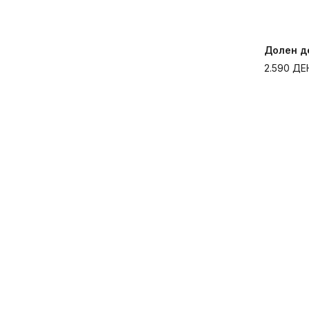
Долен де
2.590
ДЕ