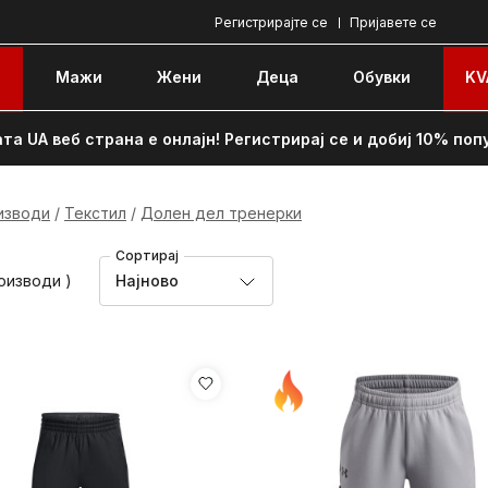
Регистрирајте се
Пријавете се
e
Мажи
Жени
Децa
Обувки
KV
та UA веб страна е онлајн! Регистрирај се и добиј 10% поп
изводи
Текстил
Долен дел тренерки
Сортирај
роизводи )
Најново