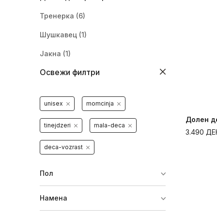
Тренерка
(6)
Шушкавец
(1)
Јакна
(1)
Освежи филтри
Панталони
(2)
unisex
momcinja
Долен д
tinejdzeri
mala-deca
3.490
ДЕ
deca-vozrast
Пол
Намена