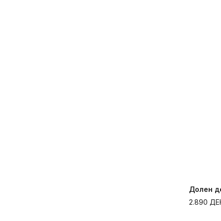
Долен де
2.890
ДЕ