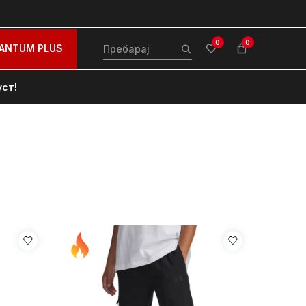
0
0
ANTUM PLUS
уст!