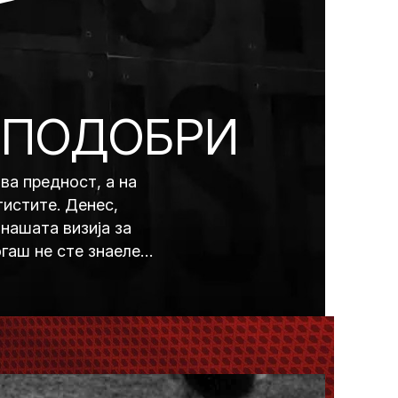
 ПОДОБРИ
ва предност, а на
тистите. Денес,
нашата визија за
гаш не сте знаеле
ез нив.