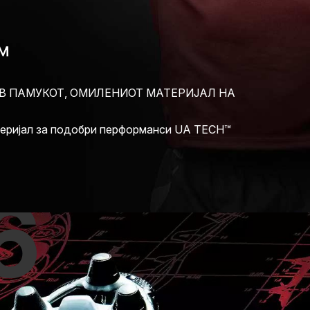
™
В ПАМУКОТ, ОМИЛЕНИОТ МАТЕРИЈАЛ НА
теријал за подобри перформанси UA TECH™
6