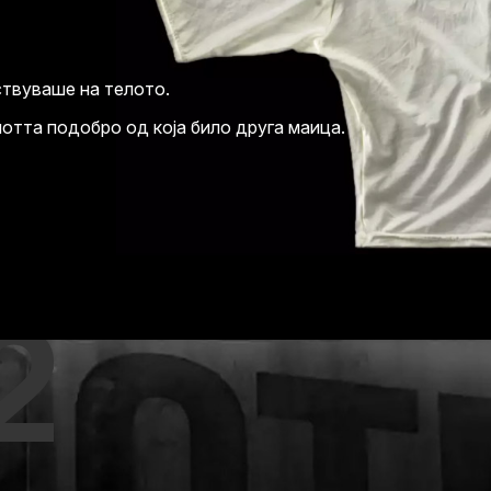
ствуваше на телото.
потта подобро од која било друга маица.
2