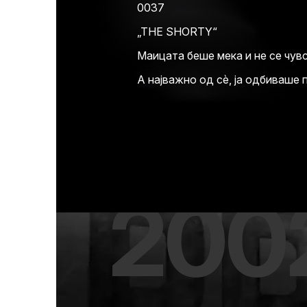
0037
„THE SHORTY“
Маицата беше мека и не се чув
А најважно од сè, ја одбиваше 
200