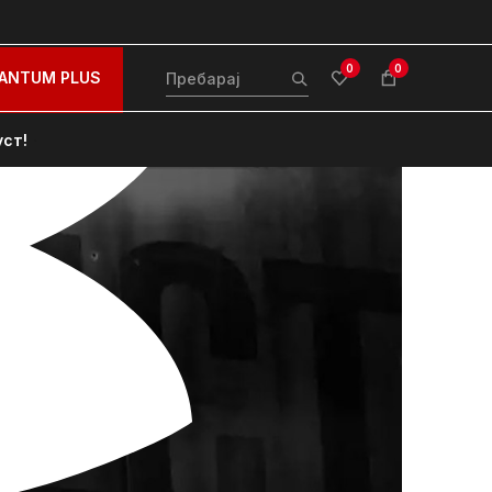
0
0
ANTUM PLUS
уст!