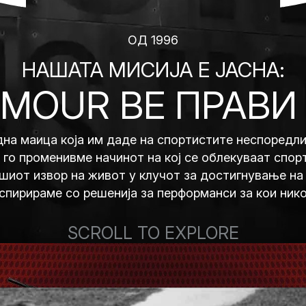
ОД 1996
НАШАТА МИСИЈА Е ЈАСНА:
RMOUR ВЕ ПРАВИ
на маица која им даде на спортистите неспоредли
 го променивме начинот на кој се облекуваат спор
ашиот извор на живот у клучот за достигнување на 
нспирираме со решенија за перформанси за кои нико
и потребни и не можете да го замислите животот б
SCROLL TO EXPLORE