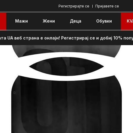
Регистрирајте се
Пријавете се
e
Мажи
Жени
Децa
Обувки
KV
та UA веб страна е онлајн! Регистрирај се и добиј 10% поп