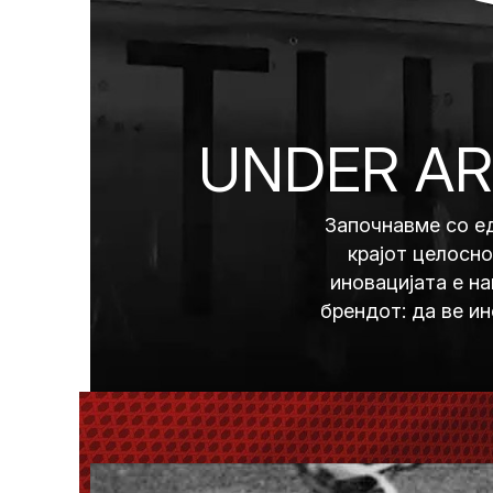
UNDER A
Започнавме со ед
крајот целосно
иновацијата е н
брендот: да ве и
дека в