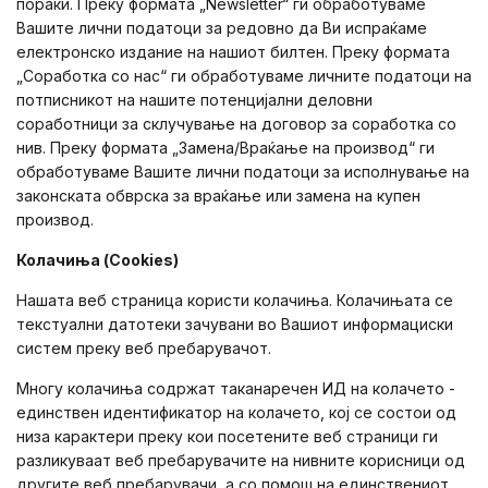
пораки. Преку формата „Newsletter“ ги обработуваме
Вашите лични податоци за редовно да Ви испраќаме
електронско издание на нашиот билтен. Преку формата
„Соработка со нас“ ги обработуваме личните податоци на
потписникот на нашите потенцијални деловни
соработници за склучување на договор за соработка со
нив. Преку формата „Замена/Враќање на производ“ ги
обработуваме Вашите лични податоци за исполнување на
законската обврска за враќање или замена на купен
производ.
Колачиња (Cookies)
Нашата веб страница користи колачиња. Колачињата се
текстуални датотеки зачувани во Вашиот информациски
систем преку веб пребарувачот.
Многу колачиња содржат таканаречен ИД на колачето -
единствен идентификатор на колачето, кој се состои од
низа карактери преку кои посетените веб страници ги
разликуваат веб пребарувачите на нивните корисници од
другите веб пребарувачи, а со помош на единствениот