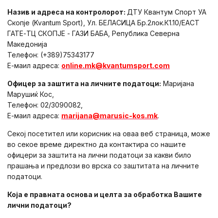
Назив и адреса на контролорот:
ДТУ Квантум Спорт УА
Скопје (Kvantum Sport), Ул. БЕЛАСИЦА Бр.2лок.К1.10/ЕАСТ
ГАТЕ-ТЦ СКОПЈЕ - ГАЗИ БАБА, Република Северна
Македонија
Телефон: (+389)75343177
Е-маил адреса:
online.mk@kvantumsport.com
Офицер за заштита на личните податоци:
Маријана
Марушиќ Кос,
Телефон: 02/3090082,
Е-маил адреса:
marijana@marusic-kos.mk
.
Секој посетител или корисник на оваа веб страница, може
во секое време директно да контактира со нашите
офицери за заштита на лични податоци за какви било
прашања и предлози во врска со заштитата на личните
податоци.
Која е правната основа и целта за обработка Вашите
лични податоци?