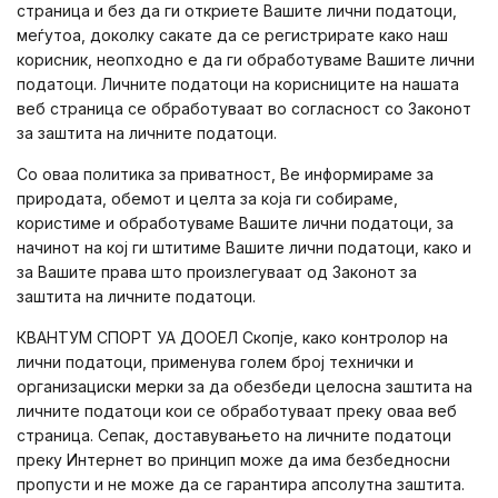
страница и без да ги откриете Вашите лични податоци,
меѓутоа, доколку сакате да се регистрирате како наш
корисник, неопходно е да ги обработуваме Вашите лични
податоци. Личните податоци на корисниците на нашата
веб страница се обработуваат во согласност со Законот
за заштита на личните податоци.
Со оваа политика за приватност, Ве информираме за
природата, обемот и целта за која ги собираме,
користиме и обработуваме Вашите лични податоци, за
начинот на кој ги штитиме Вашите лични податоци, како и
за Вашите права што произлегуваат од Законот за
заштита на личните податоци.
КВАНТУМ СПОРТ УА ДООЕЛ Скопје, како контролор на
лични податоци, применува голем број технички и
организациски мерки за да обезбеди целосна заштита на
личните податоци кои се обработуваат преку оваа веб
страница. Сепак, доставувањето на личните податоци
преку Интернет во принцип може да има безбедносни
пропусти и не може да се гарантира апсолутна заштита.