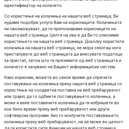
идентификатор на колачето.
Со користење на колачиња на нашата веб страница, Ви
нудиме подобри услуги Вам на корисниците. Колачињата
ни овозможуваат, да ги препознаваме корисниците на
нашата веб страница. Целта на ова е да Ви го олесниме
користењето на нашата веб страница. Доколку користите
колачиња на нашата веб страница, не мора секогаш кога
пристапувате до веб страницата да внесувате податоци
за пристап, затоа што ги преземате од веб страницата и
колачето е зачувано на Вашиот информациски систем.
Како корисник, можете во секое време да спречите
поставување на колачиња преку нашата веб страница со
користење на соодветна поставка на веб пребарувачот
или трајно да го одбиете поставувањето колачиња, а
може и веќе поставените колачиња да ги избришете во
кое било време преку веб пребарувачот или други
софтверски програми. Ако го исклучите поставувањето
колачиња преку веб пребарувачот, не ќе може во целост
да ги користите сите функции на нашата веб страница.