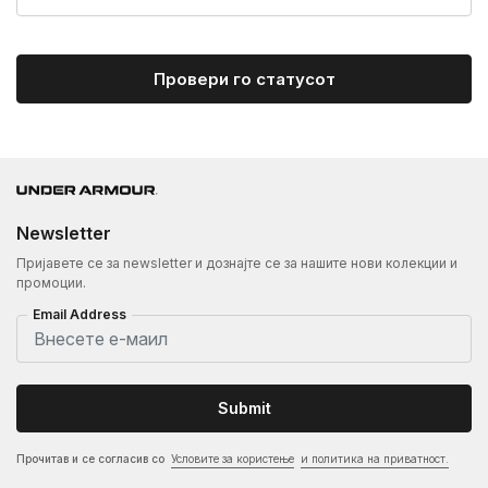
Провери го статусот
Newsletter
Пријавете се за newsletter и дознајте се за нашите нови колекции и
промоции.
Email Address
Submit
Прочитав и се согласив со
Условите за користење
и политика на приватност.