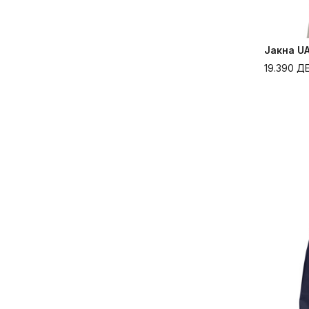
Јакна UA
19.390
Д