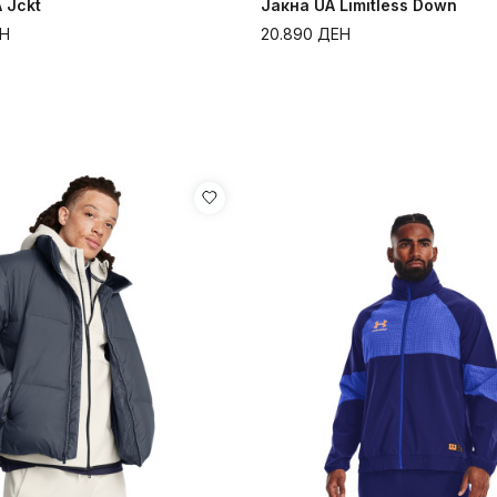
 Jckt
Јакна UA Limitless Down
Н
20.890
ДЕН