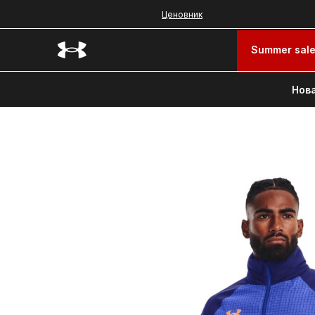
Ценовник
Summer sal
Нова