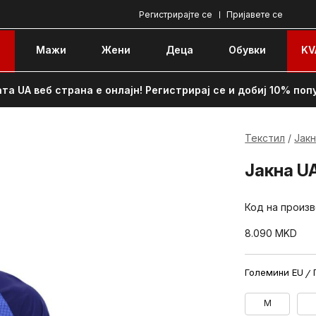
Регистрирајте се
Пријавете се
e
Мажи
Жени
Децa
Обувки
KV
та UA веб страна е онлајн! Регистрирај се и добиј 10% поп
Текстил
Јак
Јакна UA
Код на произ
8.090
MKD
Големини EU
M