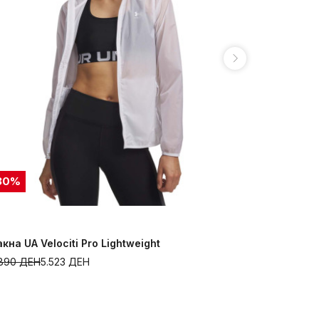
30
%
30
%
акна UA Velociti Pro Lightweight
Јакна UA Un
.890
ДЕН
5.523
ДЕН
6.290
ДЕН
4