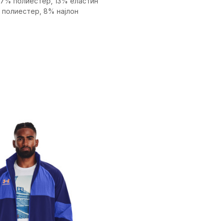
87% полиестер, 13% еластин
 полиестер, 8% најлон
ика
Вредност
Јакна
Мажи
Фудбал
Возрасни
Fitted