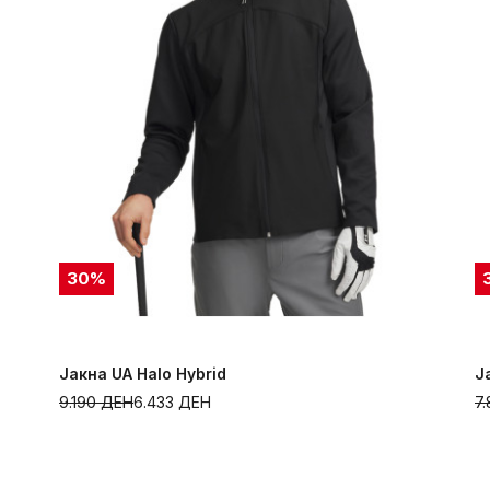
30
%
Јакна UA Halo Hybrid
Ј
9.190
ДЕН
6.433
ДЕН
7