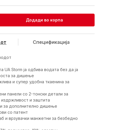
Додади во корпа
дот
Спецификацијa
водот
та UA Storm ја одбива водата без да ја
оста за дишење
жлива и супер удобна ткаенина за
е
ени панели со 2-тонски детали за
 издржливост и заштита
ри за дополнително дишење
ови со патент
аб и врзувачки манжетни за безбедно