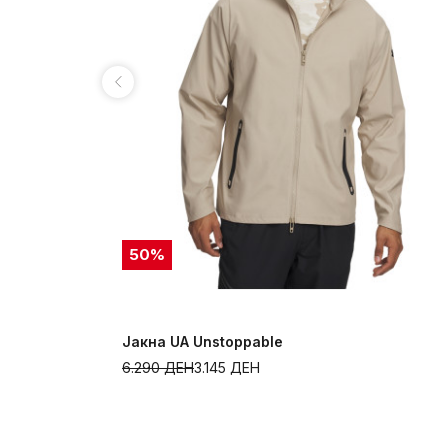
50
%
Јакна UA Unstoppable
6.290
ДЕН
3.145
ДЕН