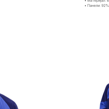
• Материјал: 
• Панели: 92%
Карактерист
Категорија
Пол
Намена
Возраст
Крој