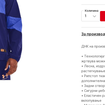
Количина
1
За произво
ДНК на произ
• Технологија
жртвува можн
• Лесна, издр
растегнувањ
• Рипстоп тка
дополнителна
• Задни отво
• Сигурни џеб
• Еластичен р
вклопување