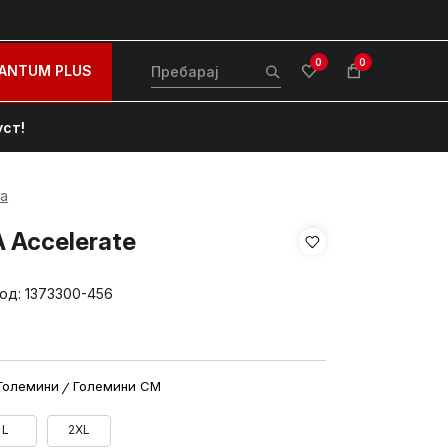
0
0
ANTUM PLUS
уст!
на
 Accelerate
вод:
1373300-456
Големини
Големини CM
L
2XL