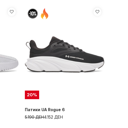
20
%
Патики UA Rogue 6
5.190
ДЕН
4.152
ДЕН