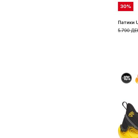
30
%
Патики 
5.790
ДЕ