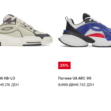
25
%
UA HB-LO
Патики UA ARC 96
Н
6.218
ДЕН
8.990
ДЕН
6.743
ДЕН