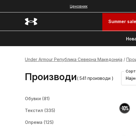
Ценовник
Summer sal
Нова
Under Armour Република Северна Македонија
Про
Сорт
Производи
( 541 производи )
Најн
Обувки
(81)
Текстил
(335)
Опрема
(125)