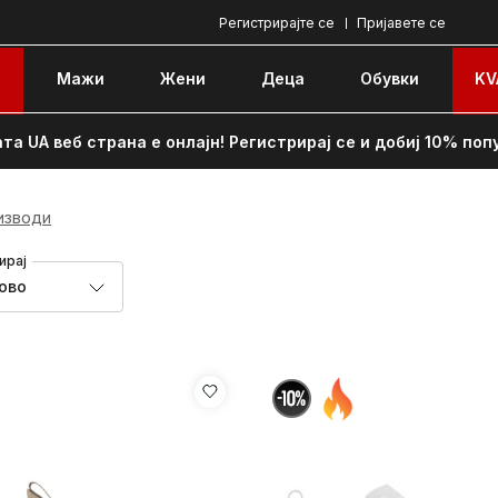
Регистрирајте се
Пријавете се
e
Мажи
Жени
Децa
Обувки
KV
та UA веб страна е онлајн! Регистрирај се и добиј 10% поп
изводи
ирај
ово