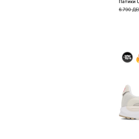
Патики U
6.790
ДЕ