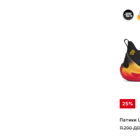
25
%
Патики U
11.290
ДЕ