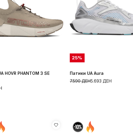
25
%
UA HOVR PHANTOM 3 SE
Патики UA Aura
7.590
ДЕН
5.693
ДЕН
Н