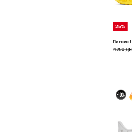
25
%
Патики U
11.290
ДЕ