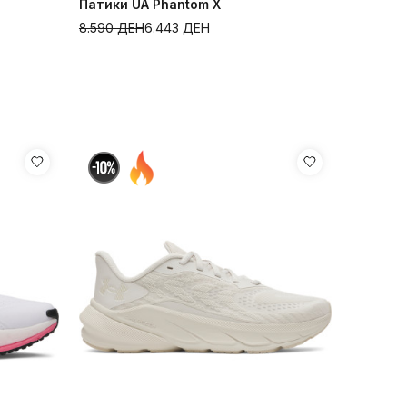
Патики UA Phantom X
8.590
ДЕН
6.443
ДЕН