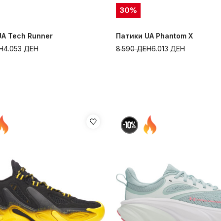
30
%
UA Tech Runner
Патики UA Phantom X
Н
4.053
ДЕН
8.590
ДЕН
6.013
ДЕН