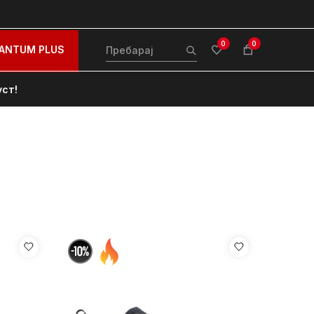
0
0
ANTUM PLUS
уст!