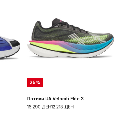
25
%
Патики UA Velociti Elite 3
16.290
ДЕН
12.218
ДЕН