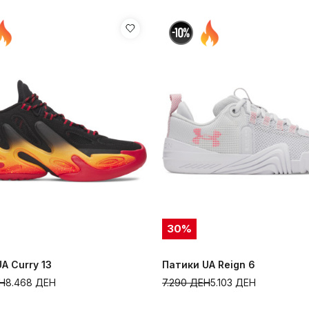
30
%
A Curry 13
Патики UA Reign 6
Н
8.468
ДЕН
7.290
ДЕН
5.103
ДЕН