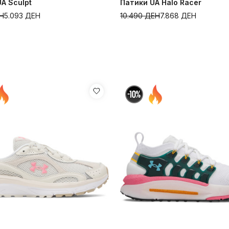
A Sculpt
Патики UA Halo Racer
Н
5.093
ДЕН
10.490
ДЕН
7.868
ДЕН