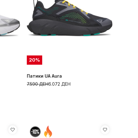
20
%
Патики UA Aura
7.590
ДЕН
6.072
ДЕН