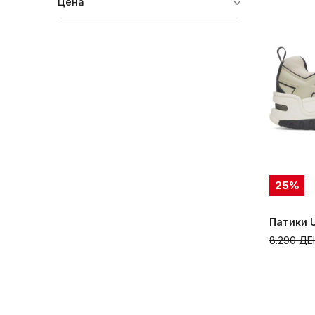
Цена
25
%
Патики 
8.290
ДЕ