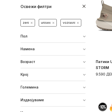
Освежи филтри
zeni
unisex
vozrasni
Пол
Намена
Возраст
Патики 
STORM
9.590
ДЕ
Крој
Големина
Издвојуваме