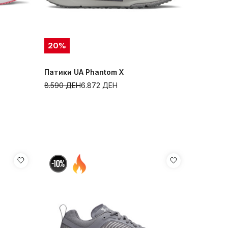
20
%
Патики UA Phantom X
8.590
ДЕН
6.872
ДЕН