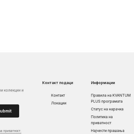
Контакт подаци
Информации
ви колекции и
Контакт
Правила на KVANTUM
PLUS програмата
Локации
Статус на нарачка
ubmit
Политика на
приватност
Најчести прашања
на приватност.