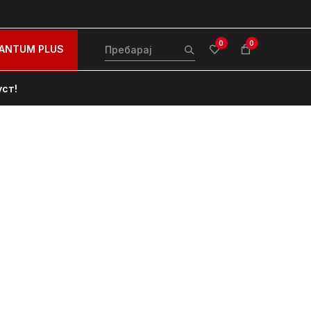
0
0
ANTUM PLUS
уст!