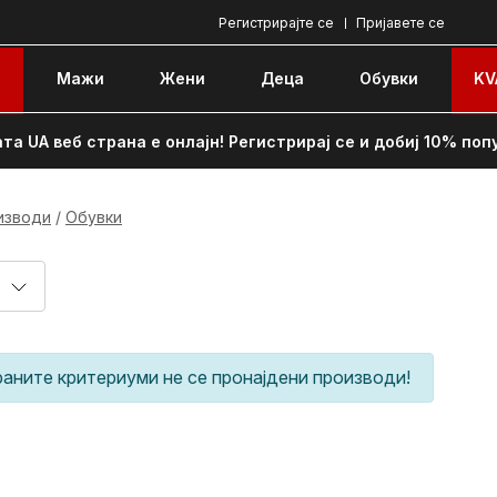
Регистрирајте се
Пријавете се
e
Мажи
Жени
Децa
Обувки
KV
та UA веб страна е онлајн! Регистрирај се и добиј 10% поп
изводи
Обувки
раните критериуми не се пронајдени производи!