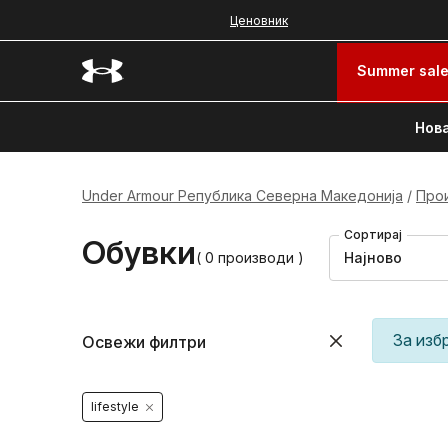
Ценовник
Summer sal
Нова
Under Armour Република Северна Македонија
Про
Сортирај
Обувки
( 0 производи )
Најново
За изб
Освежи филтри
lifestyle