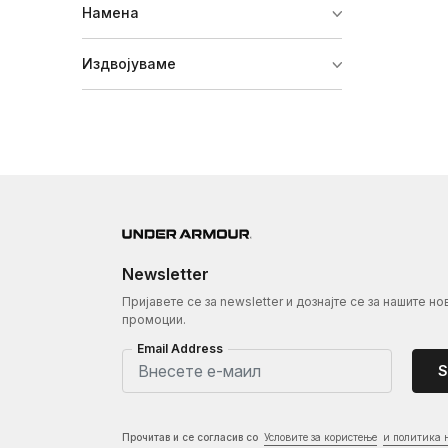
Намена
Издвојуваме
Newsletter
Пријавете се за newsletter и дознајте се за нашите но
промоции.
Email Address
S
Прочитав и се согласив со
Условите за користење
и политика 