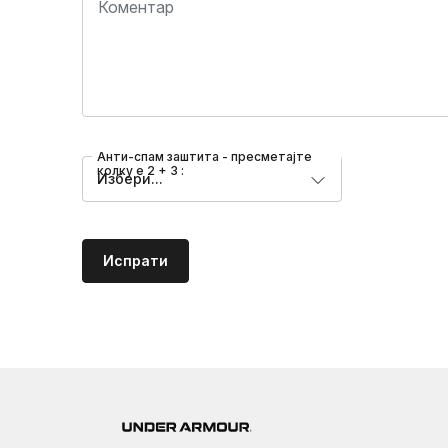
Анти-спам заштита - пресметајте
колку е 2 + 3 :
Избери...
Испрати