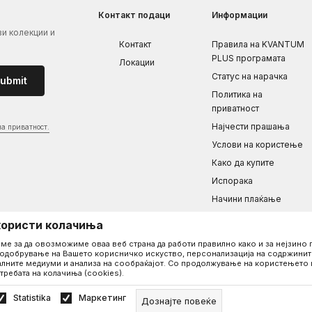
Контакт подаци
Информации
ви колекции и
Контакт
Правила на KVANTUM
PLUS програмата
Локации
Статус на нарачка
ubmit
Политика на
приватност
Најчести прашања
на приватност.
Услови на користење
Како да купите
Испорака
Начини плаќање
Рекламациja
користи колачиња
Враќање / замена на
ме за да овозможиме оваа веб страна да работи правилно како и за нејзин
производот
одобрување на Вашето корисничко искуство, персонализација на содржините
лните медиуми и анализа на сообраќајот. Со продолжување на користењето 
Одреди ја големината
требата на колачиња (cookies).
Ценовник
Statistika
Маркетинг
Дознајте повеќе
задржани.