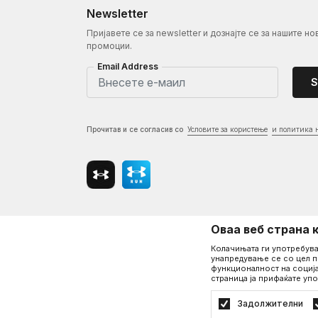
Newsletter
Пријавете се за newsletter и дознајте се за нашите но
промоции.
Email Address
S
Прочитав и се согласив со
Условите за користење
и политика 
Оваа веб страна 
Колачињата ги употребува
унапредување се со цел п
функционалност на соција
страница ја прифаќате упо
Задолжителни
©2026
www.underarmour.mk
, Изработка
NB SOFT
. Сите права 