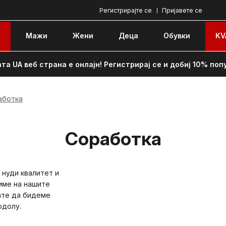
Регистрирајте се
Пријавете се
e
Мажи
Жени
Децa
Обувки
KV
та UA веб страна е онлајн! Регистрирај се и добиј 10% поп
аботка
Соработка
 нуди квалитет и
име на нашите
ате да бидеме
одолу.