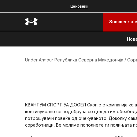
Ценовник
Summer sal
Нова
Under Armour Република Северна Македонија
Сор
КВАНТУМ СПОРТ УА ДООЕЛ Скопје е компанија која
континуирано се подобрува со цел да им обезбед
потрошувачи повеќе од очекуваното. Доколку сак
соработници, Ве молиме пополнете ги полињата п