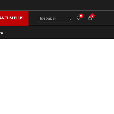
0
0
ANTUM PLUS
уст!