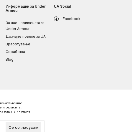
Информации за Under
UA Social
Armour
Facebook
За нас - приказната за
Under Armour
Дознајте повеќе за UA
Вработување
Соработка
Blog
о понатамошно
 и огласите,
на нашата интернет
Се согласувам