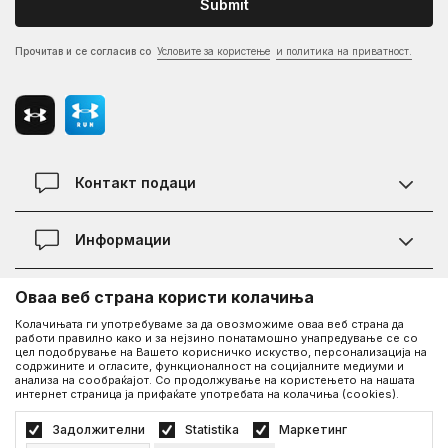
Submit
Прочитав и се согласив со
Условите за користење
и политика на приватност.
Контакт подаци
Контакт
Информации
Локации
Правила на KVANTUM PLUS програмата
Оваа веб страна користи колачиња
Информации за Under Armour
Статус на нарачка
Колачињата ги употребуваме за да овозможиме оваа веб страна да
работи правилно како и за нејзино понатамошно унапредување се со
За нас - приказната за Under Armour
Политика на приватност
цел подобрување на Вашето корисничко искуство, персонализација на
UA Social
содржините и огласите, функционалност на социјалните медиуми и
Дознајте повеќе за UA
Најчести прашања
анализа на сообраќајот. Со продолжување на користењето на нашата
интернет страница ја прифаќате употребата на колачиња (cookies).
Facebook
Вработување
Услови на користење
©2026
www.underarmour.mk
, Изработка
NB SOFT
. Сите права задржани.
Задолжителни
Statistika
Маркетинг
Соработка
Како да купите
Политика на приватност
Услови на користење