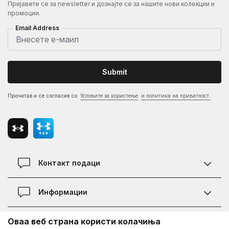
Пријавете се за newsletter и дознајте се за нашите нови колекции и
промоции.
Email Address
Submit
Прочитав и се согласив со
Условите за користење
и политика на приватност.
Контакт подаци
Контакт
Информации
Локации
Правила на KVANTUM PLUS програмата
Оваа веб страна користи колачиња
Информации за Under Armour