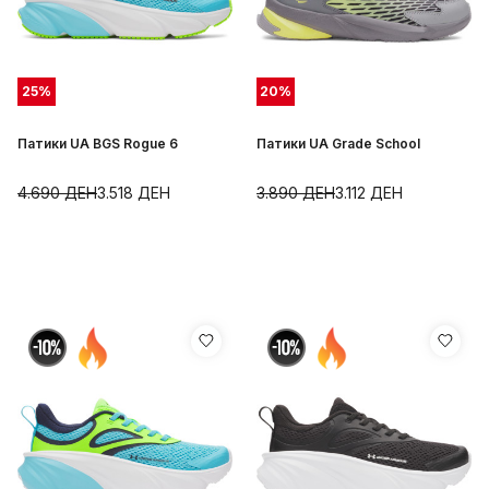
25
%
20
%
Патики UA BGS Rogue 6
Патики UA Grade School
4.690
ДЕН
3.518
ДЕН
3.890
ДЕН
3.112
ДЕН