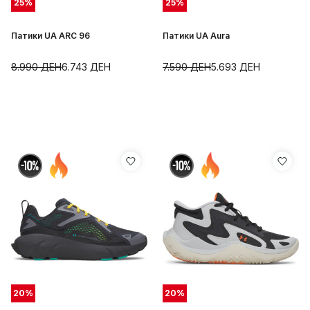
25
%
25
%
Патики UA ARC 96
Патики UA Aura
8.990
ДЕН
6.743
ДЕН
7.590
ДЕН
5.693
ДЕН
20
%
20
%