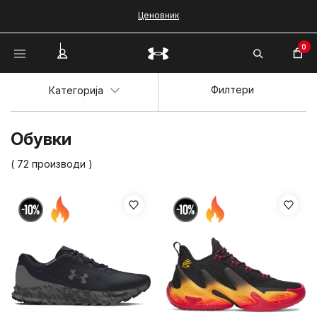
Ценовник
0
Филтери
Категорија
Обувки
( 72 производи )