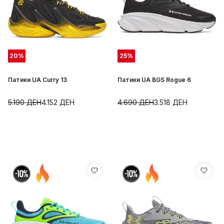
20
%
25
%
Патики UA Curry 13
Патики UA BGS Rogue 6
5.190
ДЕН
4.152
ДЕН
4.690
ДЕН
3.518
ДЕН