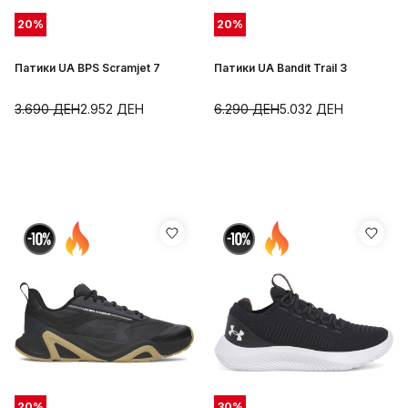
20
%
20
%
Патики UA BPS Scramjet 7
Патики UA Bandit Trail 3
3.690
ДЕН
2.952
ДЕН
6.290
ДЕН
5.032
ДЕН
20
%
30
%