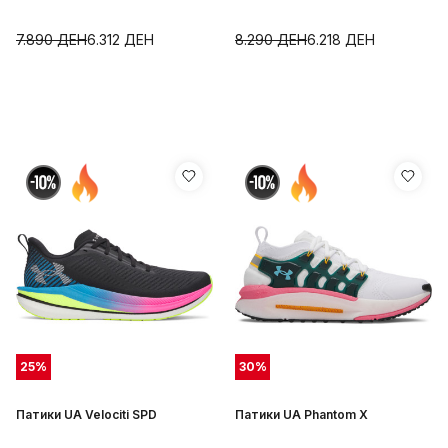
7.890
ДЕН
6.312
ДЕН
8.290
ДЕН
6.218
ДЕН
25
%
30
%
Патики UA Velociti SPD
Патики UA Phantom X