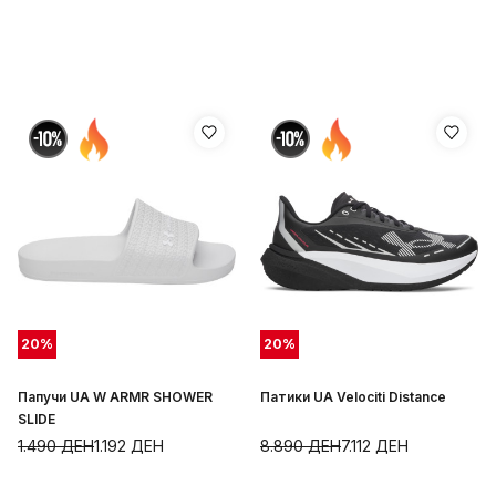
20
%
20
%
Папучи UA W ARMR SHOWER
Патики UA Velociti Distance
SLIDE
1.490
ДЕН
1.192
ДЕН
8.890
ДЕН
7.112
ДЕН