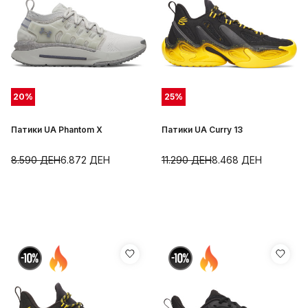
20
%
25
%
Патики UA Phantom X
Патики UA Curry 13
8.590
ДЕН
6.872
ДЕН
11.290
ДЕН
8.468
ДЕН