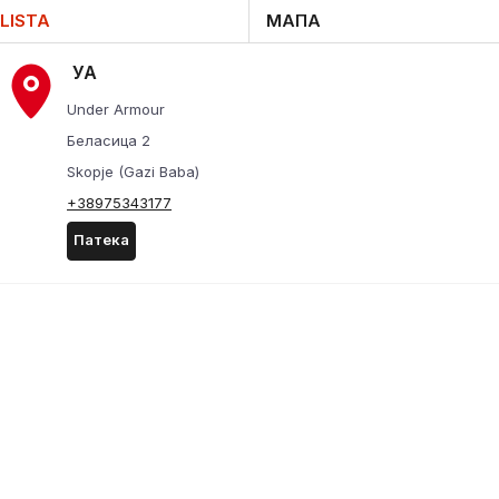
LISTA
МАПА
УА
Under Armour
Беласица 2
Skopje (Gazi Baba)
+38975343177
Патека