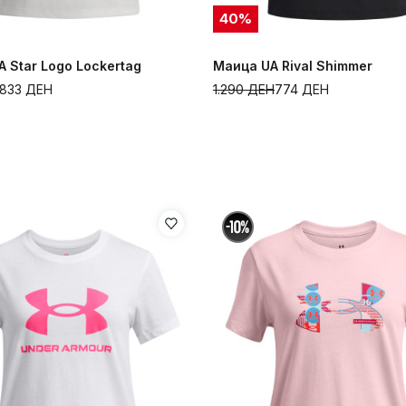
40
%
 Star Logo Lockertag
Маица UA Rival Shimmer
833
ДЕН
1.290
ДЕН
774
ДЕН