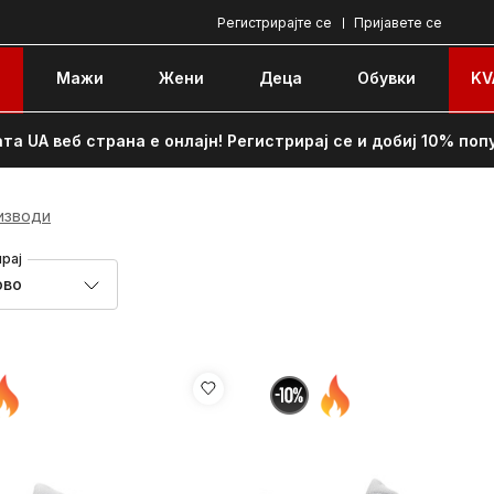
Регистрирајте се
Пријавете се
e
Мажи
Жени
Децa
Обувки
KV
та UA веб страна е онлајн! Регистрирај се и добиј 10% поп
изводи
рај
ово