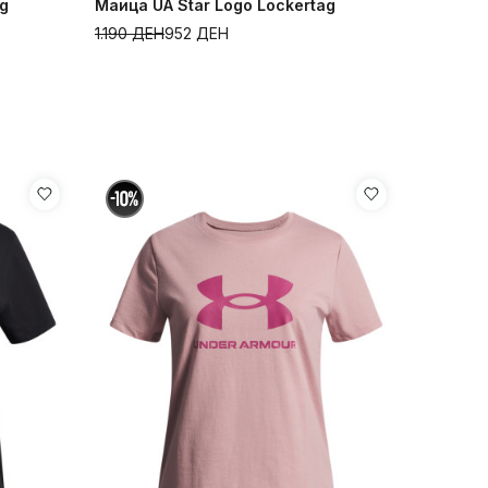
ag
Маица UA Star Logo Lockertag
1.190
ДЕН
952
ДЕН