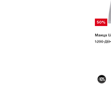
50
%
Маица UA
1.290
ДЕ