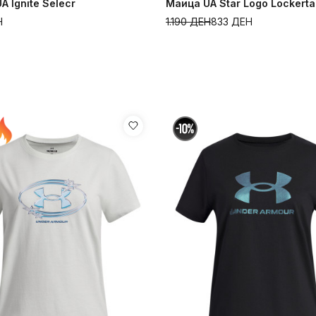
A Ignite Selecr
Маица UA Star Logo Lockert
Н
1.190
ДЕН
833
ДЕН