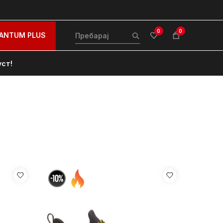
0
0
ANTUM PLUS
уст!