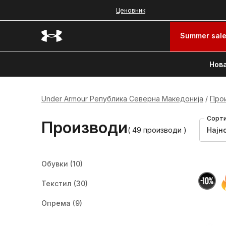
Ценовник
Summer sal
Нова
Under Armour Република Северна Македонија
Про
Сорти
Производи
( 49 производи )
Најн
Обувки
(10)
Текстил
(30)
Опрема
(9)