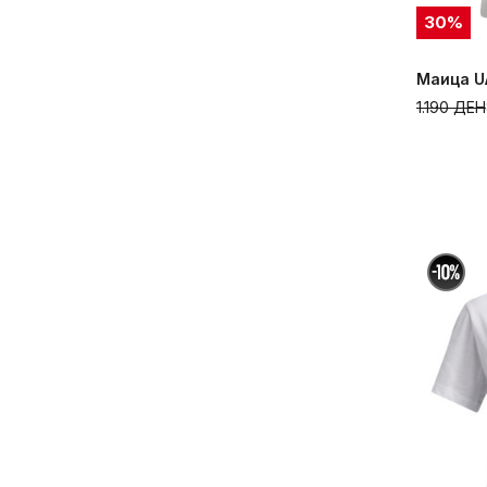
30
%
Маица UA
1.190
ДЕН