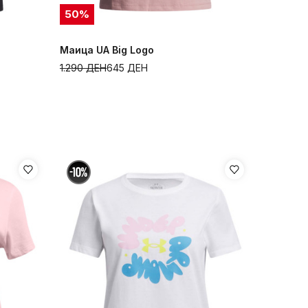
50
%
Маица UA Big Logo
1.290
ДЕН
645
ДЕН