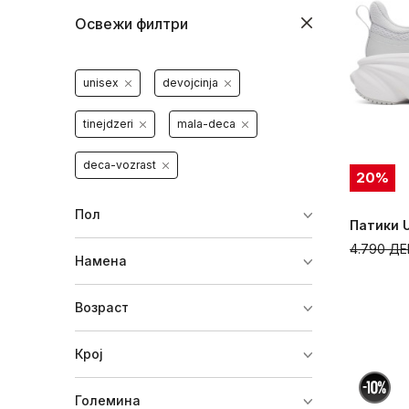
Освежи филтри
unisex
devojcinja
tinejdzeri
mala-deca
deca-vozrast
20
%
Пол
Патики 
4.790
ДЕ
Намена
Возраст
Крој
Големина