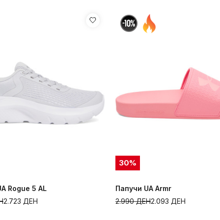
30
%
A Rogue 5 AL
Папучи UA Armr
Н
2.723
ДЕН
2.990
ДЕН
2.093
ДЕН