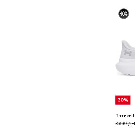
30
%
Патики U
3.890
ДЕ