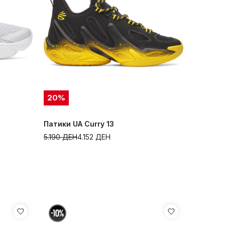
20
%
Патики UA Curry 13
5.190
ДЕН
4.152
ДЕН