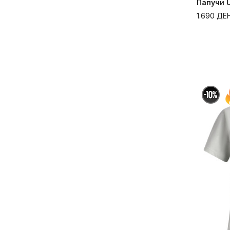
Папучи U
1.690
ДЕ