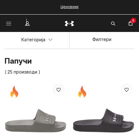
Ценовник
0
Филтери
Категорија
Папучи
( 25 производи )