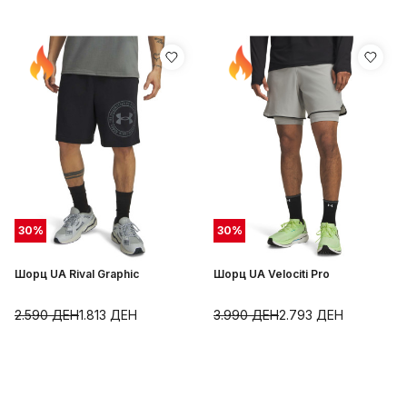
30
%
30
%
Шорц UA Rival Graphic
Шорц UA Velociti Pro
2.590
ДЕН
1.813
ДЕН
3.990
ДЕН
2.793
ДЕН