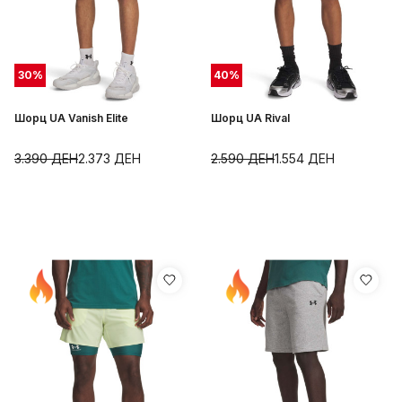
30
%
40
%
Шорц UA Vanish Elite
Шорц UA Rival
3.390
ДЕН
2.373
ДЕН
2.590
ДЕН
1.554
ДЕН