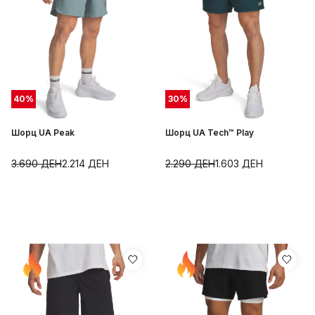
40
%
30
%
Шорц UA Peak
Шорц UA Tech™ Play
3.690
ДЕН
2.214
ДЕН
2.290
ДЕН
1.603
ДЕН