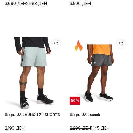
3.690
ДЕН
2.583
ДЕН
3.590
ДЕН
50
%
Шорц UA LAUNCH 7'' SHORTS
Шорц UA Launch
2.190
ДЕН
2.290
ДЕН
1.145
ДЕН