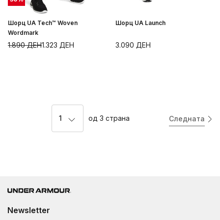
Шорц UA Tech™ Woven
Шорц UA Launch
Wordmark
1.890
ДЕН
1.323
ДЕН
3.090
ДЕН
1
од
3
страна
Следната
Newsletter