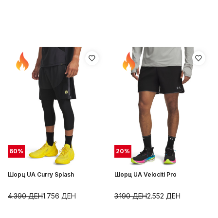
60
%
20
%
Шорц UA Curry Splash
Шорц UA Velociti Pro
4.390
ДЕН
1.756
ДЕН
3.190
ДЕН
2.552
ДЕН