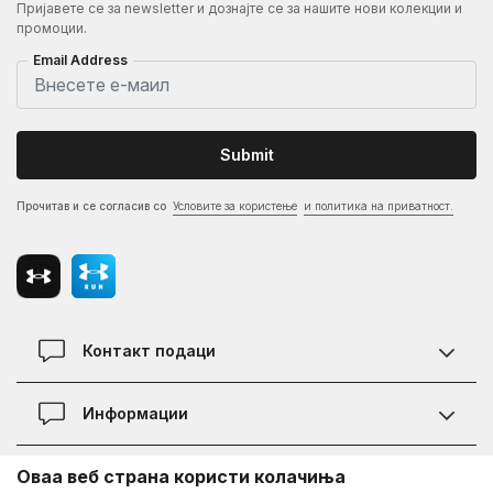
Пријавете се за newsletter и дознајте се за нашите нови колекции и
промоции.
Email Address
Submit
Прочитав и се согласив со
Условите за користење
и политика на приватност.
Контакт подаци
Контакт
Информации
Локации
Правила на KVANTUM PLUS програмата
Оваа веб страна користи колачиња
Информации за Under Armour