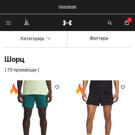
Ценовник
0
Филтери
Категорија
Шорц
( 73 производи )