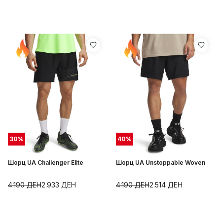
30
%
40
%
Шорц UA Challenger Elite
Шорц UA Unstoppable Woven
4.190
ДЕН
2.933
ДЕН
4.190
ДЕН
2.514
ДЕН