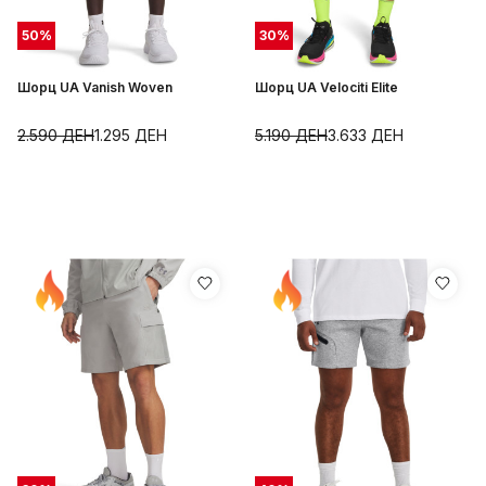
50
%
30
%
Шорц UA Vanish Woven
Шорц UA Velociti Elite
2.590
ДЕН
1.295
ДЕН
5.190
ДЕН
3.633
ДЕН