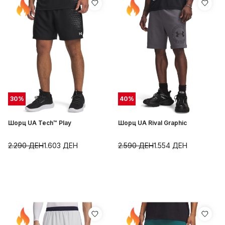
30
%
40
%
Шорц UA Tech™ Play
Шорц UA Rival Graphic
2.290
ДЕН
1.603
ДЕН
2.590
ДЕН
1.554
ДЕН