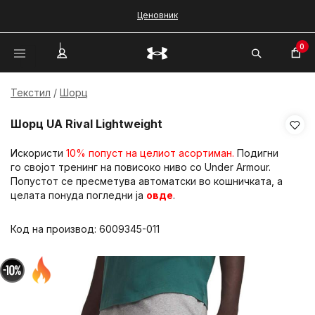
Ценовник
0
Текстил
Шорц
Шорц UA Rival Lightweight
Искористи
10% попуст на целиот асортиман.
Подигни
го својот тренинг на повисоко ниво со Under Armour.
Попустот се пресметува автоматски во кошничката, а
целата понуда погледни ја
овде
.
Код на производ:
6009345-011