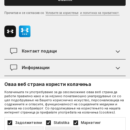
Прочитав и се согласив со
Условите за користење
и политика на приватност.
Контакт подаци
Контакт
Информации
Локации
Правила на KVANTUM PLUS програмата
Оваа веб страна користи колачиња
Информации за Under Armour
Статус на нарачка
Колачињата ги употребуваме за да овозможиме оваа веб страна да
работи правилно како и за нејзино понатамошно унапредување се со
За нас - приказната за Under Armour
Политика на приватност
UA Social
цел подобрување на Вашето корисничко искуство, персонализација на
содржините и огласите, функционалност на социјалните медиуми и
Дознајте повеќе за UA
Најчести прашања
анализа на сообраќајот. Со продолжување на користењето на нашата
интернет страница ја прифаќате употребата на колачиња (cookies).
Facebook
Вработување
Услови на користење
©2026
www.underarmour.mk
, Изработка
NB SOFT
. Сите права задржани.
Задолжителни
Statistika
Маркетинг
Соработка
Како да купите
Политика на приватност
Услови на користење