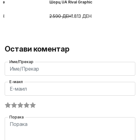
ece
Шорц UA Rival Graphic
ЕН
2.590
ДЕН
1.813
ДЕН
Остави коментар
Име/Прекар
Е-маил
Порака