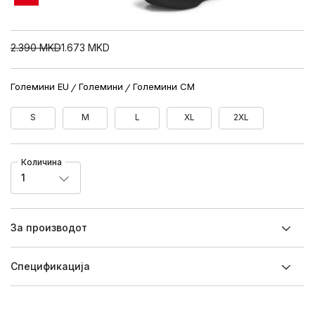
2.390
MKD
1.673
MKD
Големини EU
Големини
Големини CM
S
M
L
XL
2XL
Количина
1
За производот
Спецификацијa