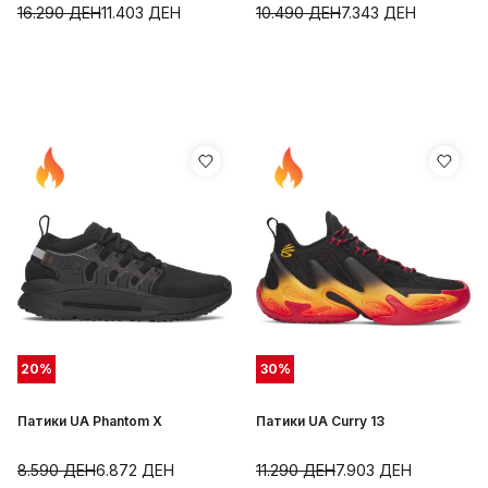
16.290
ДЕН
11.403
ДЕН
10.490
ДЕН
7.343
ДЕН
20
%
30
%
Патики UA Phantom X
Патики UA Curry 13
8.590
ДЕН
6.872
ДЕН
11.290
ДЕН
7.903
ДЕН