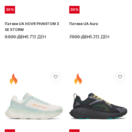
30
%
30
%
Патики UA HOVR PHANTOM 3
Патики UA Aura
SE STORM
9.590
ДЕН
6.713
ДЕН
7.590
ДЕН
5.313
ДЕН