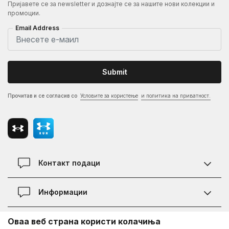
Пријавете се за newsletter и дознајте се за нашите нови колекции и
промоции.
Email Address
Submit
Прочитав и се согласив со
Условите за користење
и политика на приватност.
Контакт подаци
Контакт
Информации
Локации
Правила на KVANTUM PLUS програмата
Оваа веб страна користи колачиња
Информации за Under Armour