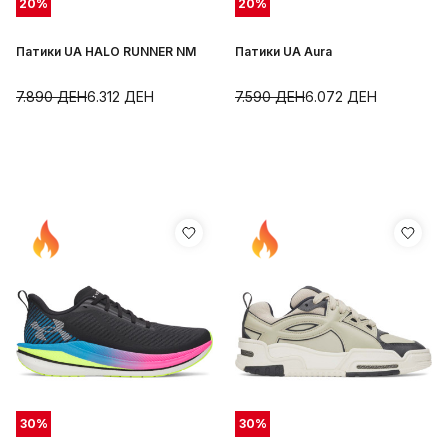
20
%
20
%
Патики UA HALO RUNNER NM
Патики UA Aura
7.890
ДЕН
6.312
ДЕН
7.590
ДЕН
6.072
ДЕН
30
%
30
%