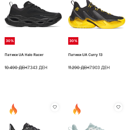
30
%
30
%
Патики UA Halo Racer
Патики UA Curry 13
10.490
ДЕН
7.343
ДЕН
11.290
ДЕН
7.903
ДЕН