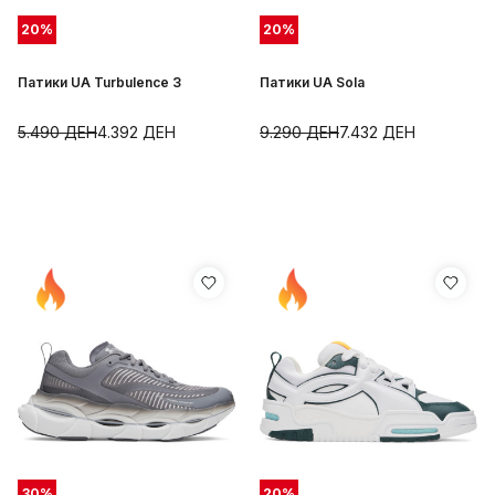
20
%
20
%
Патики UA Turbulence 3
Патики UA Sola
5.490
ДЕН
4.392
ДЕН
9.290
ДЕН
7.432
ДЕН
30
%
20
%