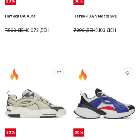
20
%
30
%
Патики UA Aura
Патики UA Velociti SPD
7.590
ДЕН
6.072
ДЕН
7.290
ДЕН
5.103
ДЕН
30
%
30
%