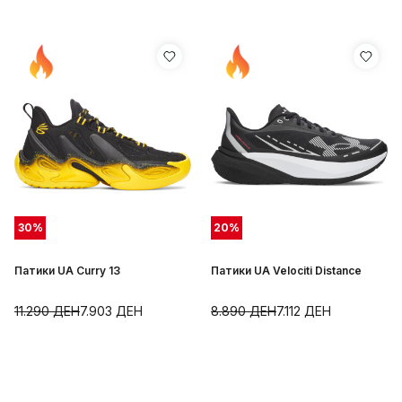
30
%
20
%
Патики UA Curry 13
Патики UA Velociti Distance
11.290
ДЕН
7.903
ДЕН
8.890
ДЕН
7.112
ДЕН