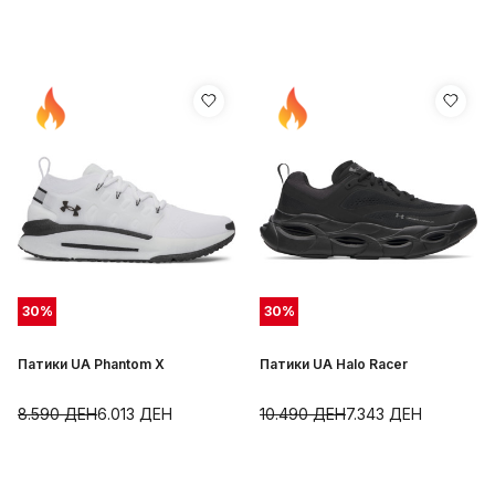
30
%
30
%
Патики UA Phantom X
Патики UA Halo Racer
8.590
ДЕН
6.013
ДЕН
10.490
ДЕН
7.343
ДЕН