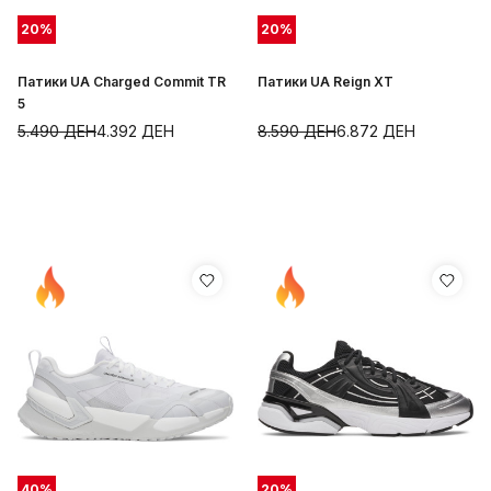
20
%
20
%
Патики UA Charged Commit TR
Патики UA Reign XT
5
5.490
ДЕН
4.392
ДЕН
8.590
ДЕН
6.872
ДЕН
40
%
20
%