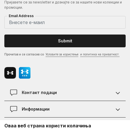
Пријавете се за newsletter и дознајте се за нашите нови колекции и
промоции.
Email Address
Submit
Прочитав и се согласив со
Условите за користење
и политика на приватност.
Контакт подаци
Контакт
Информации
Локации
Правила на KVANTUM PLUS програмата
Оваа веб страна користи колачиња
Информации за Under Armour