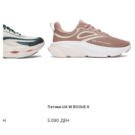
r
Патики UA W ROGUE 6
ЕН
5.090
ДЕН