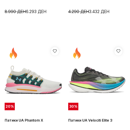
8.990
ДЕН
6.293
ДЕН
4.290
ДЕН
3.432
ДЕН
20
%
30
%
Патики UA Phantom X
Патики UA Velociti Elite 3