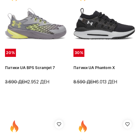
20
%
30
%
Патики UA BPS Scramjet 7
Патики UA Phantom X
3.690
ДЕН
2.952
ДЕН
8.590
ДЕН
6.013
ДЕН