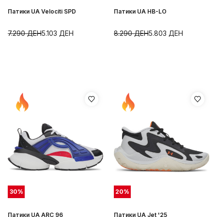
Патики UA Velociti SPD
Патики UA HB-LO
7.290
ДЕН
5.103
ДЕН
8.290
ДЕН
5.803
ДЕН
30
%
20
%
Патики UA ARC 96
Патики UA Jet '25