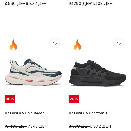
8.590
ДЕН
6.872
ДЕН
16.290
ДЕН
11.403
ДЕН
30
%
20
%
Патики UA Halo Racer
Патики UA Phantom X
10.490
ДЕН
7.343
ДЕН
8.590
ДЕН
6.872
ДЕН