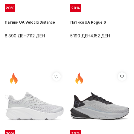
20
%
20
%
Патики UA Velociti Distance
Патики UA Rogue 6
8.890
ДЕН
7.112
ДЕН
5.190
ДЕН
4.152
ДЕН
30
%
20
%