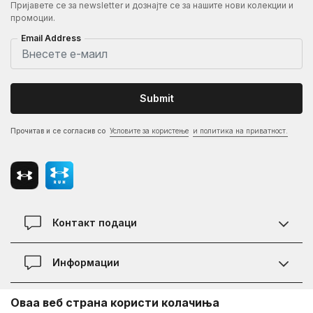
Пријавете се за newsletter и дознајте се за нашите нови колекции и
промоции.
Email Address
Submit
Прочитав и се согласив со
Условите за користење
и политика на приватност.
Контакт подаци
Контакт
Информации
Локации
Правила на KVANTUM PLUS програмата
Оваа веб страна користи колачиња
Информации за Under Armour