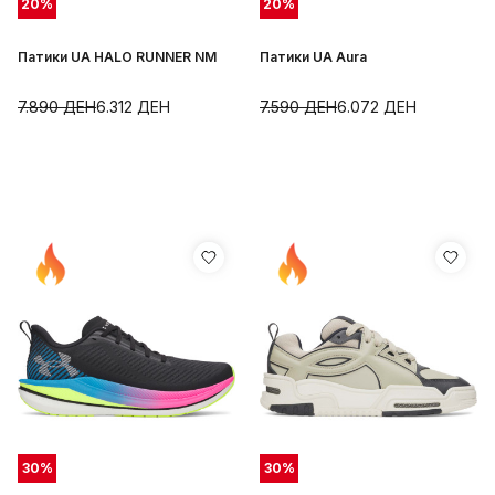
20
%
20
%
Патики UA HALO RUNNER NM
Патики UA Aura
7.890
ДЕН
6.312
ДЕН
7.590
ДЕН
6.072
ДЕН
30
%
30
%