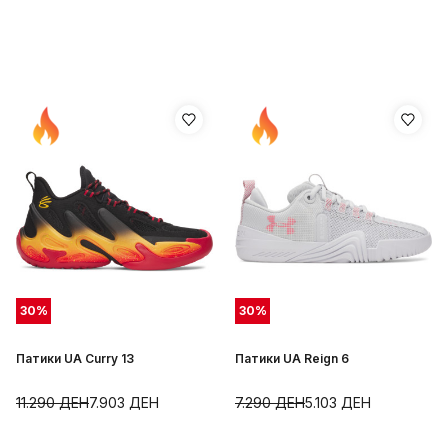
30
%
30
%
Патики UA Curry 13
Патики UA Reign 6
11.290
ДЕН
7.903
ДЕН
7.290
ДЕН
5.103
ДЕН