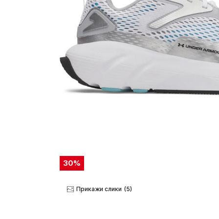
30
%
Прикажи слики
(5)