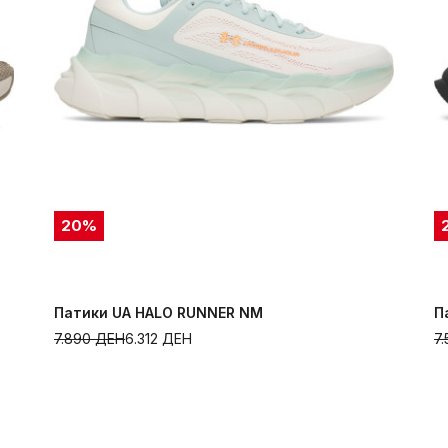
20
%
Патики UA HALO RUNNER NM
П
7.890
ДЕН
6.312
ДЕН
7