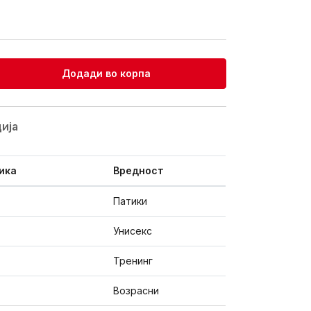
Додади во корпа
ијa
ика
Вредност
Патики
Унисекс
Тренинг
Возрасни