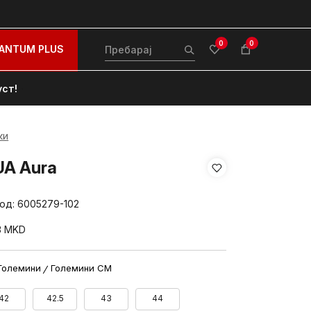
0
0
ANTUM PLUS
уст!
ки
UA Aura
вод:
6005279-102
3
MKD
Големини
Големини CM
42
42.5
43
44