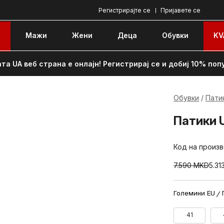
Регистрирајте се
Пријавете се
e
Мажи
Жени
Децa
Обувки
KV
та UA веб страна е онлајн! Регистрирај се и добиј 10% поп
Обувки
Пати
Патики 
Код на произ
7.590
MKD
5.31
Големини EU
41