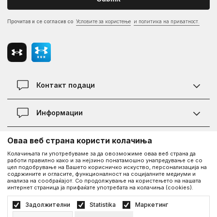
Прочитав и се согласив со
Условите за користење
и политика на приватност.
Контакт подаци
Контакт
Информации
Локации
Правила на KVANTUM PLUS програмата
Оваа веб страна користи колачиња
Информации за Under Armour
Статус на нарачка
Колачињата ги употребуваме за да овозможиме оваа веб страна да
работи правилно како и за нејзино понатамошно унапредување се со
За нас - приказната за Under Armour
Политика на приватност
UA Social
цел подобрување на Вашето корисничко искуство, персонализација на
содржините и огласите, функционалност на социјалните медиуми и
Дознајте повеќе за UA
Најчести прашања
анализа на сообраќајот. Со продолжување на користењето на нашата
интернет страница ја прифаќате употребата на колачиња (cookies).
Facebook
Вработување
Услови на користење
©2026
www.underarmour.mk
, Изработка
NB SOFT
. Сите права задржани.
Задолжителни
Statistika
Маркетинг
Соработка
Како да купите
Политика на приватност
Услови на користење