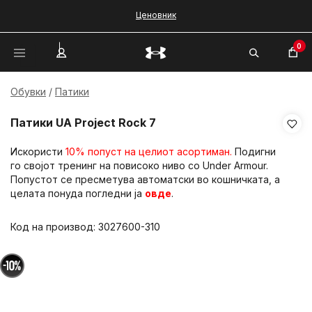
Ценовник
0
Обувки
Патики
Патики UA Project Rock 7
Искористи
10% попуст на целиот асортиман.
Подигни
го својот тренинг на повисоко ниво со Under Armour.
Попустот се пресметува автоматски во кошничката, а
целата понуда погледни ја
овде
.
Код на производ:
3027600-310