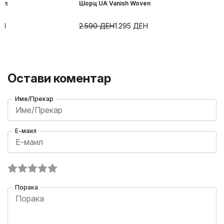
ven
Шорц UA Vanish Woven
ЕН
2.590
ДЕН
1.295
ДЕН
Остави коментар
Име/Прекар
Е-маил
Порака