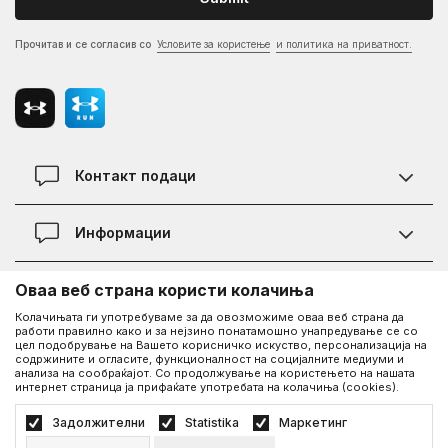
Прочитав и се согласив со
Условите за користење
и политика на приватност.
Контакт подаци
Контакт
Информации
Локации
Правила на KVANTUM PLUS програмата
Оваа веб страна користи колачиња
Информации за Under Armour
Статус на нарачка
Колачињата ги употребуваме за да овозможиме оваа веб страна да
работи правилно како и за нејзино понатамошно унапредување се со
За нас - приказната за Under Armour
Политика на приватност
UA Social
цел подобрување на Вашето корисничко искуство, персонализација на
содржините и огласите, функционалност на социјалните медиуми и
Дознајте повеќе за UA
Најчести прашања
анализа на сообраќајот. Со продолжување на користењето на нашата
интернет страница ја прифаќате употребата на колачиња (cookies).
Facebook
Вработување
Услови на користење
©2026
www.underarmour.mk
, Изработка
NB SOFT
. Сите права задржани.
Задолжителни
Statistika
Маркетинг
Соработка
Како да купите
Политика на приватност
Услови на користење