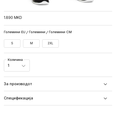
1.890
MKD
Големини EU
Големини
Големини CM
S
M
2XL
Количина
1
За производот
Спецификацијa