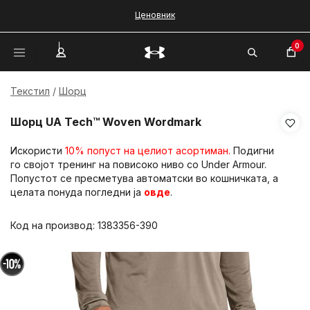
Ценовник
0
Текстил
Шорц
Шорц UA Tech™ Woven Wordmark
Искористи
10% попуст на целиот асортиман.
Подигни
го својот тренинг на повисоко ниво со Under Armour.
Попустот се пресметува автоматски во кошничката, а
целата понуда погледни ја
овде
.
Код на производ:
1383356-390