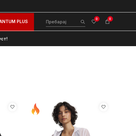
0
0
ANTUM PLUS
уст!