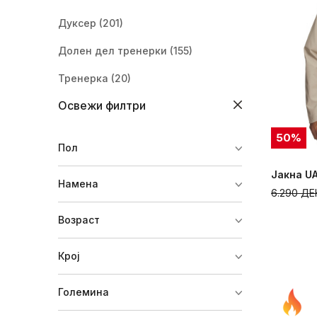
Дуксер
(201)
Долен дел тренерки
(155)
Тренерка
(20)
Освежи филтри
Шушкавец
(13)
Јакна
(42)
50
%
Пол
Маица со долги ракави
(5)
Јакна UA
Намена
Панталони
(4)
6.290
ДЕ
Долна облека
(20)
Возраст
Елек
(4)
Крој
Големина