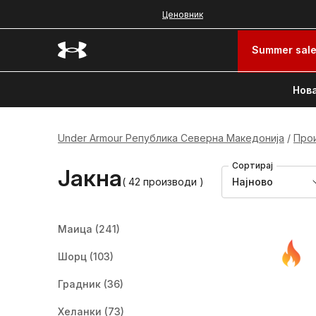
Ценовник
Summer sal
Нова
Under Armour Република Северна Македонија
Про
Сортирај
Јакна
( 42 производи )
Најново
Маица
(241)
Шорц
(103)
Градник
(36)
Хеланки
(73)