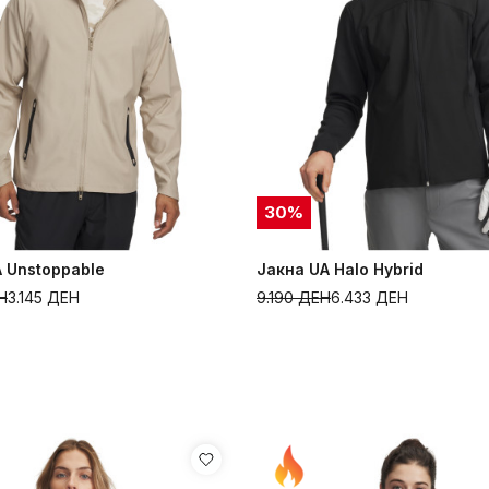
30
%
 Unstoppable
Јакна UA Halo Hybrid
Н
3.145
ДЕН
9.190
ДЕН
6.433
ДЕН