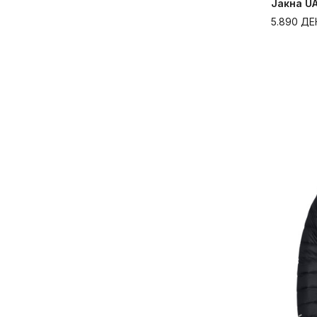
Јакна U
5.890
ДЕ