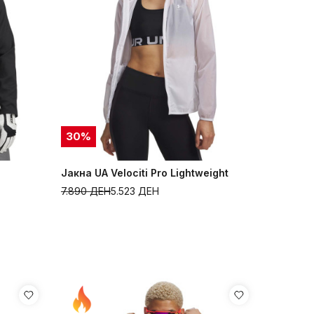
30
%
Јакна UA Velociti Pro Lightweight
7.890
ДЕН
5.523
ДЕН