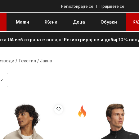
Регистрирајте се
Пријавете се
e
Мажи
Жени
Децa
Обувки
KV
та UA веб страна е онлајн! Регистрирај се и добиј 10% поп
изводи
Текстил
Јакна