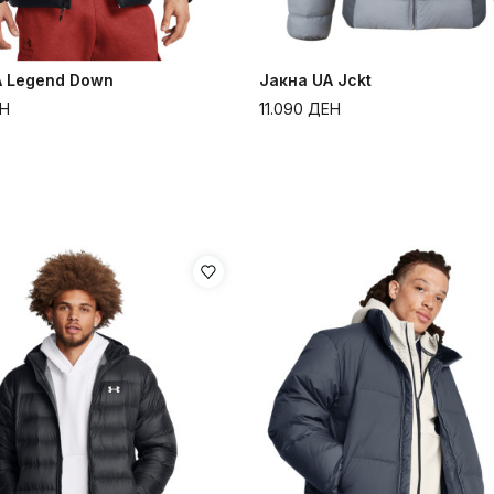
A Legend Down
Јакна UA Jckt
Н
11.090
ДЕН