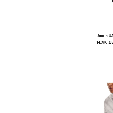
Јакна U
14.390
Д