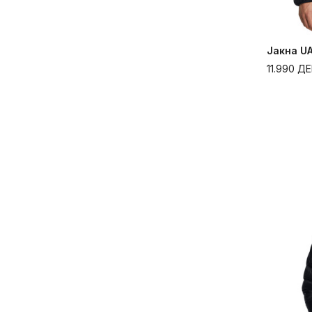
Јакна U
11.990
ДЕ