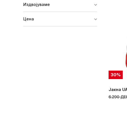
Издвојуваме
Цена
30
%
Јакна UA
6.290
ДЕ