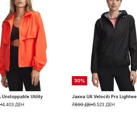
30
%
 Unstoppable Utility
Јакна UA Velociti Pro Lightwe
Н
4.403
ДЕН
7.890
ДЕН
5.523
ДЕН