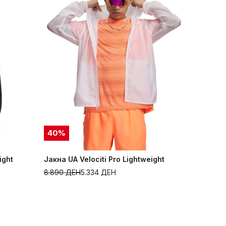
40
%
ight
Јакна UA Velociti Pro Lightweight
8.890
ДЕН
5.334
ДЕН