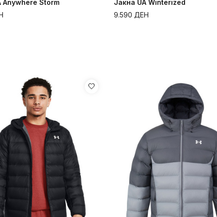
A Anywhere Storm
Јакна UA Winterized
Н
9.590
ДЕН