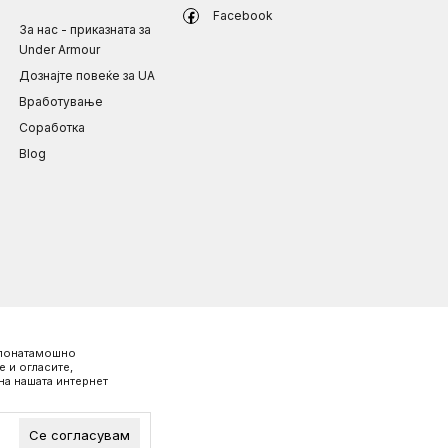
Facebook
За нас - приказната за
Under Armour
Дознајте повеќе за UA
Вработување
Соработка
Blog
о понатамошно
 и огласите,
на нашата интернет
Се согласувам