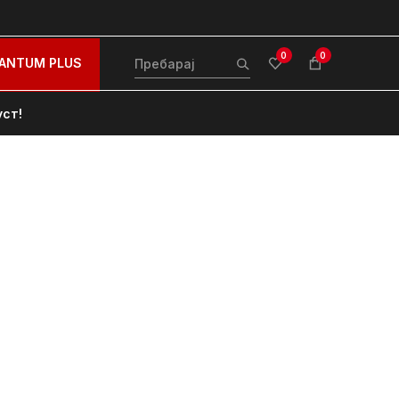
0
0
ANTUM PLUS
уст!