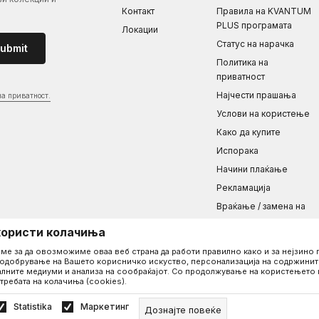
Контакт
Правила на KVANTUM
PLUS програмата
Локации
Статус на нарачка
ubmit
Политика на
приватност
Најчести прашања
на приватност.
Услови на користење
Како да купите
Испорака
Начини плаќање
Рекламациja
Враќање / замена на
производот
користи колачиња
Одреди ја големината
ме за да овозможиме оваа веб страна да работи правилно како и за нејзин
Ценовник
одобрување на Вашето корисничко искуство, персонализација на содржините
лните медиуми и анализа на сообраќајот. Со продолжување на користењето 
требата на колачиња (cookies).
задржани.
Statistika
Маркетинг
Дознајте повеќе