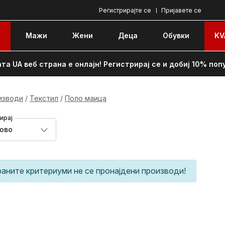
Регистрирајте се
Пријавете се
e
Мажи
Жени
Децa
Обувки
KV
та UA веб страна е онлајн! Регистрирај се и добиј 10% поп
изводи
Текстил
Поло маица
ирај
ново
раните критериуми не се пронајдени производи!