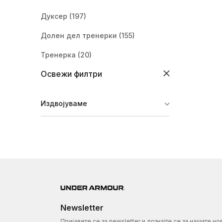
Дуксер
(197)
Долен дел тренерки
(155)
Тренерка
(20)
Освежи филтри
Шушкавец
(13)
Јакна
(42)
Издвојуваме
Маица со долги ракави
(5)
Панталони
(4)
Долна облека
(20)
Елек
(4)
Newsletter
Пријавете се за newsletter и дознајте се за нашите но