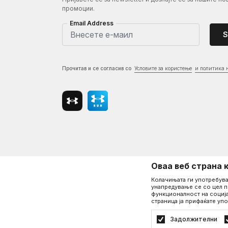
промоции.
Email Address
S
Прочитав и се согласив со
Условите за користење
и политика 
Оваа веб страна 
Колачињата ги употребува
унапредување се со цел п
функционалност на соција
страница ја прифаќате упо
©2026
www.underarmour.mk
, Изработка
NB SOFT
. Сите права 
Политика на приватност
Услови на користење
Задолжителни