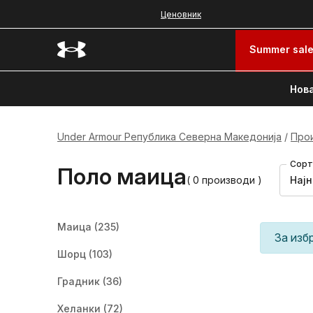
Ценовник
Summer sal
Нова
Under Armour Република Северна Македонија
Про
Сорт
Поло маица
( 0 производи )
Нај
Маица
(235)
За изб
Шорц
(103)
Градник
(36)
Хеланки
(72)