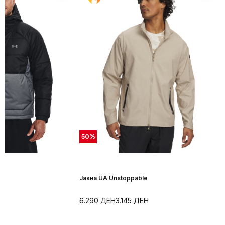
50
%
Јакна UA Unstoppable
6.290
ДЕН
3.145
ДЕН