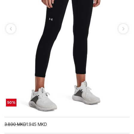
50
%
3.890
MKD
1.945
MKD