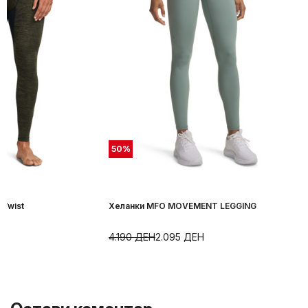
50
%
 Twist
Хеланки MFO MOVEMENT LEGGING
4.190
ДЕН
2.095
ДЕН