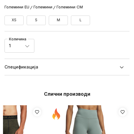
Големини EU
Големини
Големини CM
XS
S
M
L
Количина
1
Спецификацијa
Слични производи