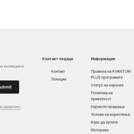
Контакт подаци
Информации
ви колекции и
Контакт
Правила на KVANTUM
PLUS програмата
Локации
Статус на нарачка
ubmit
Политика на
приватност
Најчести прашања
на приватност.
Услови на користење
Како да купите
Испорака