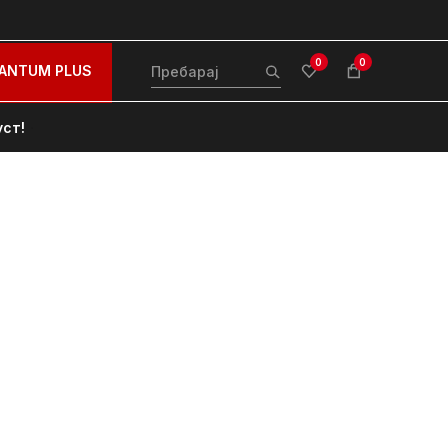
0
0
ANTUM PLUS
уст!