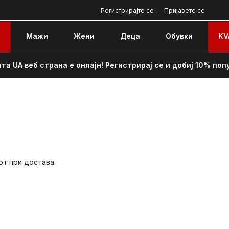
Регистрирајте се
Пријавете се
e
Мажи
Жени
Децa
Обувки
KV
та UA веб страна е онлајн! Регистрирај се и добиј 10% поп
от при достава.