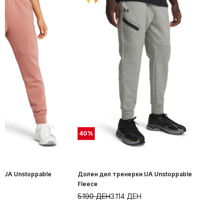
40
%
 UA Unstoppable
Долен дел тренерки UA Unstoppable
Fleece
5.190
ДЕН
3.114
ДЕН