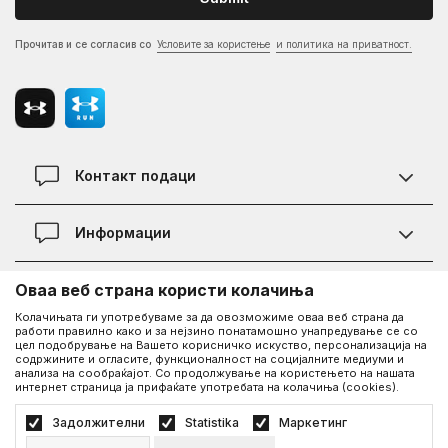
Прочитав и се согласив со
Условите за користење
и политика на приватност.
Контакт подаци
Контакт
Информации
Локации
Правила на KVANTUM PLUS програмата
Оваа веб страна користи колачиња
Информации за Under Armour
Статус на нарачка
Колачињата ги употребуваме за да овозможиме оваа веб страна да
работи правилно како и за нејзино понатамошно унапредување се со
За нас - приказната за Under Armour
Политика на приватност
UA Social
цел подобрување на Вашето корисничко искуство, персонализација на
содржините и огласите, функционалност на социјалните медиуми и
Дознајте повеќе за UA
Најчести прашања
анализа на сообраќајот. Со продолжување на користењето на нашата
интернет страница ја прифаќате употребата на колачиња (cookies).
Facebook
Вработување
Услови на користење
©2026
www.underarmour.mk
, Изработка
NB SOFT
. Сите права задржани.
Задолжителни
Statistika
Маркетинг
Соработка
Како да купите
Политика на приватност
Услови на користење