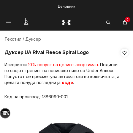
Ценовник
0
Текстил
Дуксер
Дуксер UA Rival Fleece Spiral Logo
Искористи
10% попуст на целиот асортиман.
Подигни
го својот тренинг на повисоко ниво со Under Armour.
Попустот се пресметува автоматски во кошничката, а
целата понуда погледни ја
овде
.
Код на производ:
1386990-001