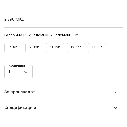
2.390
MKD
Големини EU
Големини
Големини CM
7-8г.
9-10г.
11-12г.
13-14г.
14-15г.
Количина
1
За производот
Спецификацијa