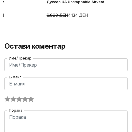
ry
Дуксер UA Unstoppable Airvent
ЕН
6.890
ДЕН
4.134
ДЕН
Остави коментар
Име/Прекар
Е-маил
Порака