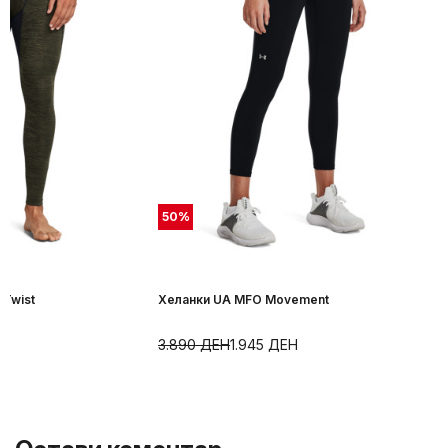
50
%
 Twist
Хеланки UA MFO Movement
3.890
ДЕН
1.945
ДЕН