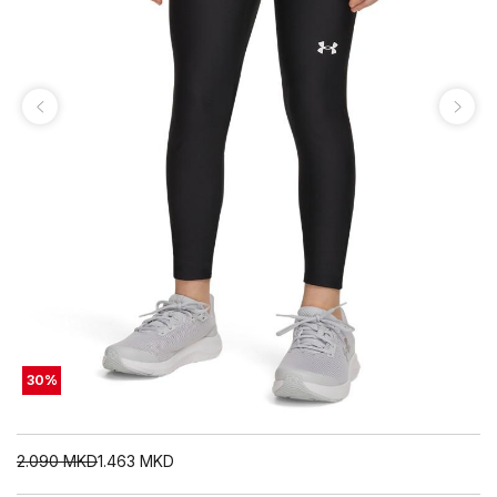
30
%
2.090
MKD
1.463
MKD