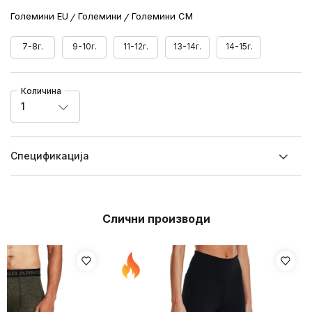
Големини EU
Големини
Големини CM
7-8г.
9-10г.
11-12г.
13-14г.
14-15г.
Количина
1
Спецификацијa
Слични производи