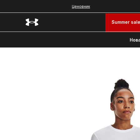
Ценовник
Summer sal
Нова