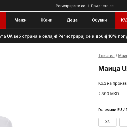
Регистрирајте се
Пријавете се
e
Мажи
Жени
Децa
Обувки
KV
та UA веб страна е онлајн! Регистрирај се и добиј 10% поп
Текстил
Маи
Маица U
Код на произ
2.890
MKD
Големини EU
XS