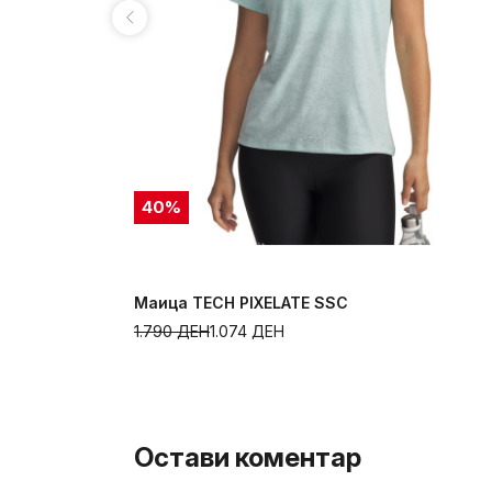
40
%
Маица TECH PIXELATE SSC
1.790
ДЕН
1.074
ДЕН
Остави коментар