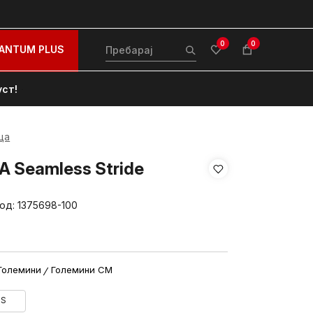
0
0
ANTUM PLUS
уст!
ца
A Seamless Stride
вод:
1375698-100
Големини
Големини CM
S