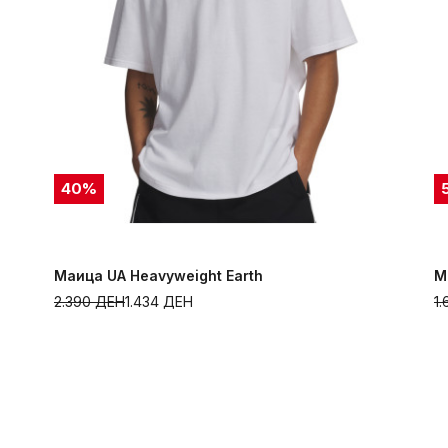
40
%
Маица UA Heavyweight Earth
М
2.390
ДЕН
1.434
ДЕН
1