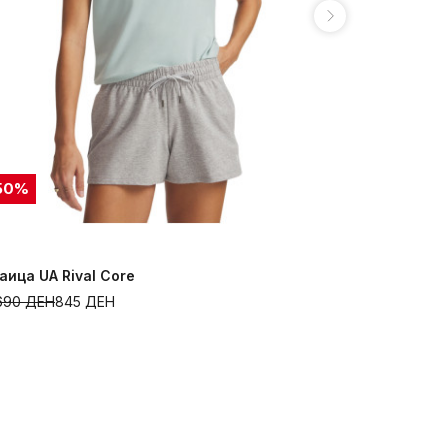
50
%
50
%
аица UA Rival Core
Маица VAN
.690
ДЕН
845
ДЕН
3.090
ДЕН
1