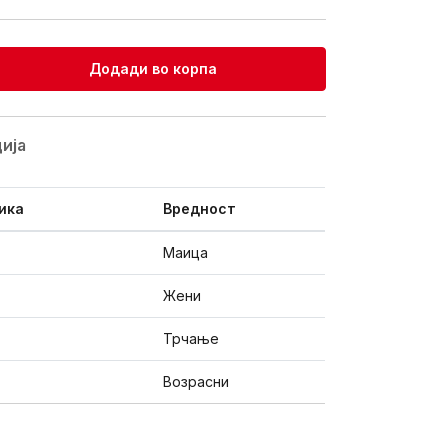
Додади во корпа
ијa
ика
Вредност
Маица
Жени
Трчање
Возрасни