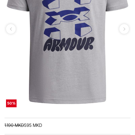
50
%
1.190
MKD
595
MKD