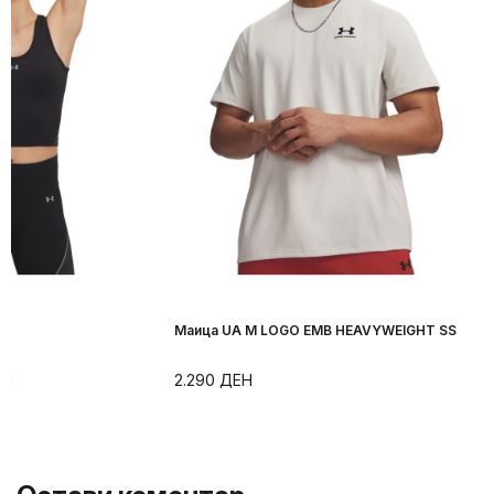
Маица UA M LOGO EMB HEAVYWEIGHT SS
ЕН
2.290
ДЕН