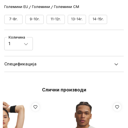
Големини EU
Големини
Големини CM
7-8г.
9-10г.
11-12г.
13-14г.
14-15г.
Количина
1
Спецификацијa
Слични производи