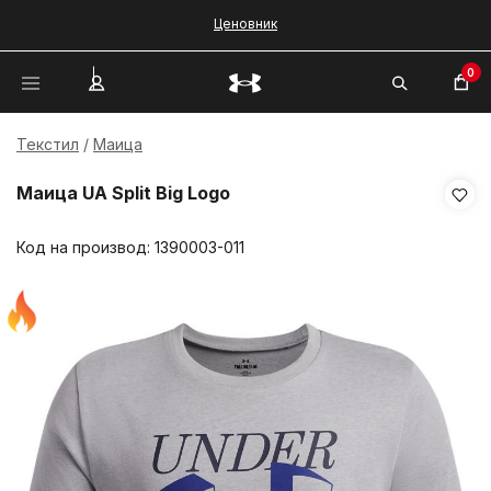
Ценовник
0
Текстил
Маица
Маица UA Split Big Logo
Код на производ:
1390003-011