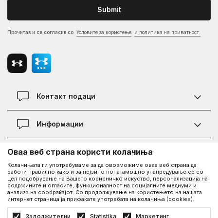
Submit
Прочитав и се согласив со
Условите за користење
и политика на приватност.
Контакт подаци
Контакт
Информации
Локации
Правила на KVANTUM PLUS програмата
Оваа веб страна користи колачиња
Информации за Under Armour
Статус на нарачка
Колачињата ги употребуваме за да овозможиме оваа веб страна да
работи правилно како и за нејзино понатамошно унапредување се со
За нас - приказната за Under Armour
Политика на приватност
цел подобрување на Вашето корисничко искуство, персонализација на
UA Social
содржините и огласите, функционалност на социјалните медиуми и
Дознајте повеќе за UA
Најчести прашања
анализа на сообраќајот. Со продолжување на користењето на нашата
интернет страница ја прифаќате употребата на колачиња (cookies).
Facebook
Вработување
Услови на користење
©2026
www.underarmour.mk
, Изработка
NB SOFT
. Сите права задржани.
Задолжителни
Statistika
Маркетинг
Соработка