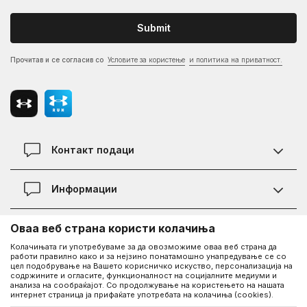
Submit
Прочитав и се согласив со
Условите за користење
и политика на приватност.
Контакт подаци
Контакт
Информации
Локации
Правила на KVANTUM PLUS програмата
Оваа веб страна користи колачиња
Информации за Under Armour
Статус на нарачка
Колачињата ги употребуваме за да овозможиме оваа веб страна да
работи правилно како и за нејзино понатамошно унапредување се со
За нас - приказната за Under Armour
Политика на приватност
цел подобрување на Вашето корисничко искуство, персонализација на
UA Social
содржините и огласите, функционалност на социјалните медиуми и
Дознајте повеќе за UA
Најчести прашања
анализа на сообраќајот. Со продолжување на користењето на нашата
интернет страница ја прифаќате употребата на колачиња (cookies).
Facebook
Вработување
Услови на користење