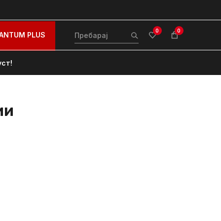
0
0
ANTUM PLUS
уст!
ии