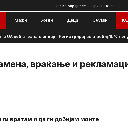
Регистрирајте се
Пријавете се
e
Мажи
Жени
Децa
Обувки
KV
та UA веб страна е онлајн! Регистрирај се и добиј 10% поп
амена, враќање и рекламац
ги вратам и да ги добијам моите