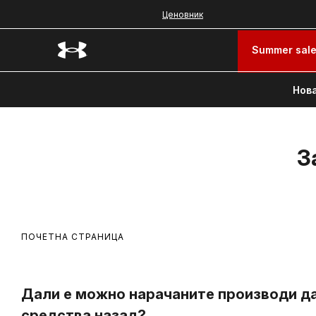
Ценовник
Summer sal
Нова
З
ПОЧЕТНА СТРАНИЦА
Дали е можно нарачаните производи да 
средства назад?