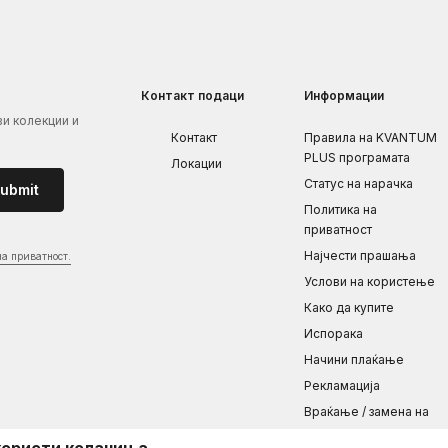
Контакт подаци
Информации
ви колекции и
Контакт
Правила на KVANTUM
PLUS програмата
Локации
Статус на нарачка
ubmit
Политика на
приватност
Најчести прашања
на приватност.
Услови на користење
Како да купите
Испорака
Начини плаќање
Рекламациja
Враќање / замена на
производот