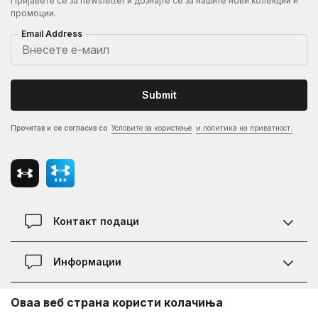
Пријавете се за newsletter и дознајте се за нашите нови колекции и
промоции.
Email Address
Submit
Прочитав и се согласив со
Условите за користење
и политика на приватност.
Контакт подаци
Контакт
Информации
Локации
Правила на KVANTUM PLUS програмата
Оваа веб страна користи колачиња
Информации за Under Armour
Статус на нарачка