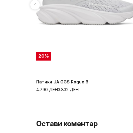
20
%
Патики UA GGS Rogue 6
4.790
ДЕН
3.832
ДЕН
Остави коментар