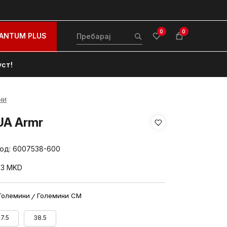
0
0
ANTUM PLUS
уст!
чи
UA Armr
вод:
6007538-600
93
MKD
Големини
Големини CM
7.5
38.5