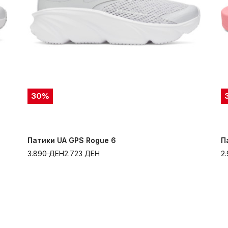
30
%
Патики UA GPS Rogue 6
П
3.890
ДЕН
2.723
ДЕН
2