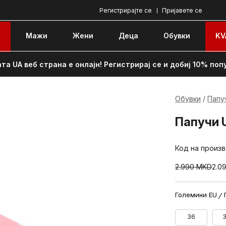
Регистрирајте се
Пријавете се
e
Мажи
Жени
Децa
Обувки
KV
та UA веб страна е онлајн! Регистрирај се и добиј 10% поп
Обувки
Папу
Папучи 
Код на произ
2.990
MKD
2.0
Големини EU
36
3