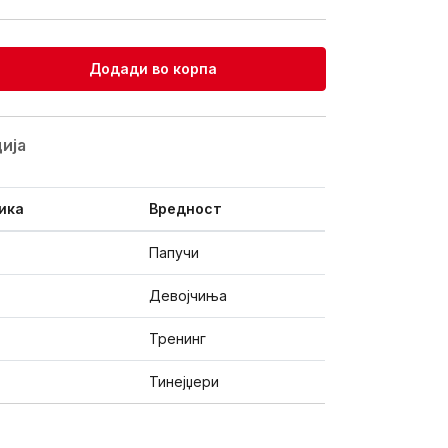
Додади во корпа
ијa
ика
Вредност
Папучи
Девојчиња
Тренинг
Тинејџери