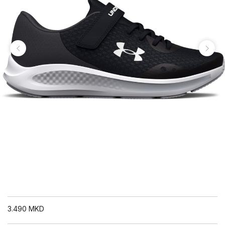
3.490
MKD