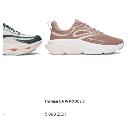
r
Патики UA W ROGUE 6
ЕН
5.090
ДЕН