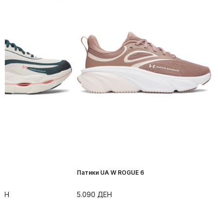
r
Патики UA W ROGUE 6
ЕН
5.090
ДЕН