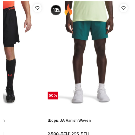
50
%
ven
Шорц UA Vanish Woven
ЕН
2.590
ДЕН
1.295
ДЕН