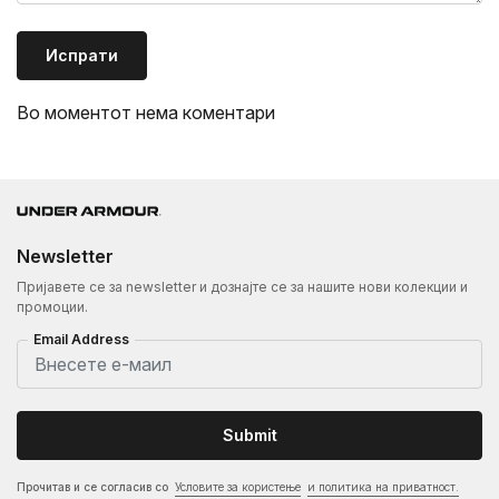
Испрати
Во моментот нема коментари
Newsletter
Пријавете се за newsletter и дознајте се за нашите нови колекции и
промоции.
Email Address
Submit
Прочитав и се согласив со
Условите за користење
и политика на приватност.