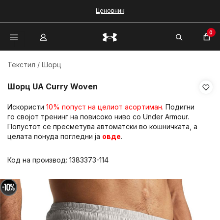
Ценовник
0
Текстил
Шорц
Шорц UA Curry Woven
Искористи
10% попуст на целиот асортиман.
Подигни
го својот тренинг на повисоко ниво со Under Armour.
Попустот се пресметува автоматски во кошничката, а
целата понуда погледни ја
овде
.
Код на производ:
1383373-114