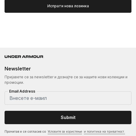
Испрати нова лозинка
Newsletter
Пријавете се за newsletter и дознајте се за нашите нови колекции и
промоции.
Email Address
Submit
Прочитав и се согласив со
Условите за користење
и политика на приватност.