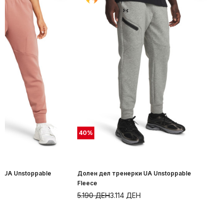
40
%
 UA Unstoppable
Долен дел тренерки UA Unstoppable
Fleece
5.190
ДЕН
3.114
ДЕН