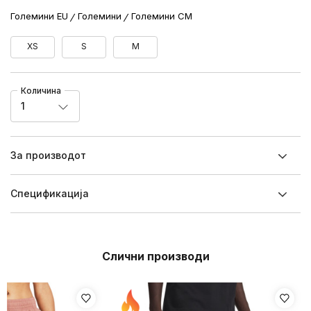
Големини EU
Големини
Големини CM
XS
S
M
Количина
1
За производот
Спецификацијa
Слични производи