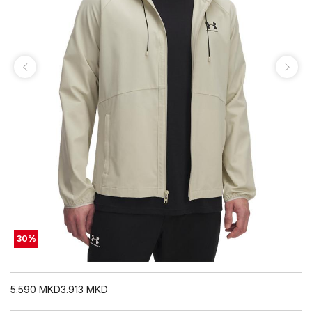
30
%
5.590
MKD
3.913
MKD