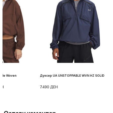
able Woven
Дуксер UA UNSTOPPABLE WVN HZ SOLID
ЕН
7.490
ДЕН