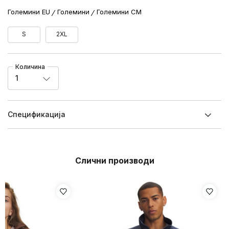
Големини EU
Големини
Големини CM
S
2XL
Количина
1
Спецификацијa
Слични производи