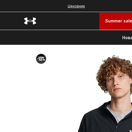
Ценовник
Summer sal
Нова