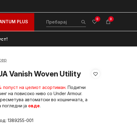
0
0
ANTUM PLUS
уст!
сер
A Vanish Woven Utility
% попуст на целиот асортиман.
Подигни
нинг на повисоко ниво со Under Armour.
ресметува автоматски во кошничката, а
 погледни ја
овде
.
вод:
1389255-001