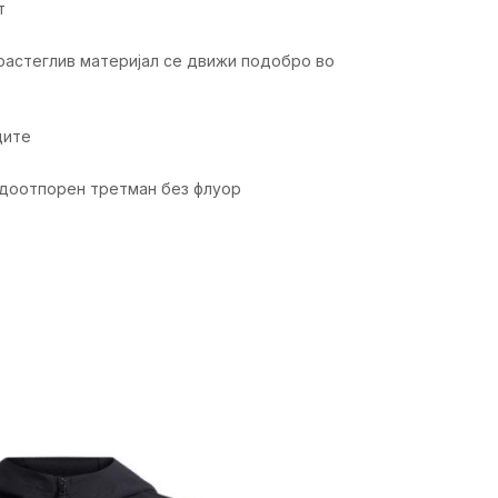
т
растеглив материјал се движи подобро во
дите
доотпорен третман без флуор
ика
Вредност
Дуксер
Мажи
Тренинг
Возрасни