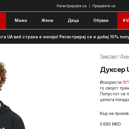
Регистрирајте се
Пријавете се
e
Мажи
Жени
Децa
Обувки
KV
та UA веб страна е онлајн! Регистрирај се и добиј 10% поп
Текстил
Дук
Дуксер U
Искористи
10
го својот тре
Попустот се п
целата понуда
Код на произ
5.690
MKD