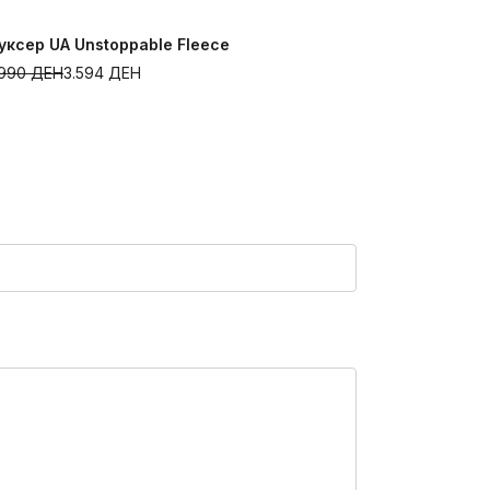
уксер UA Unstoppable Fleece
Дуксер UA 
.990
ДЕН
3.594
ДЕН
4.390
ДЕН
3