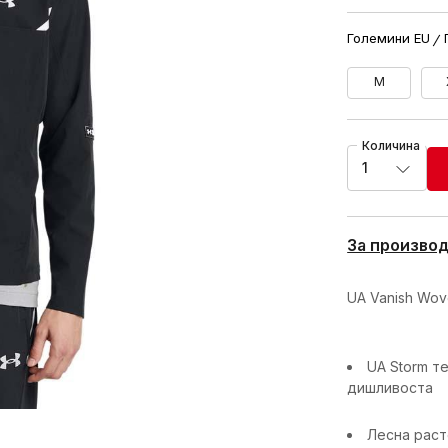
Големини EU
M
Количина
1
За произво
UA Vanish Wove
UA Storm т
дишливоста
Лесна раст