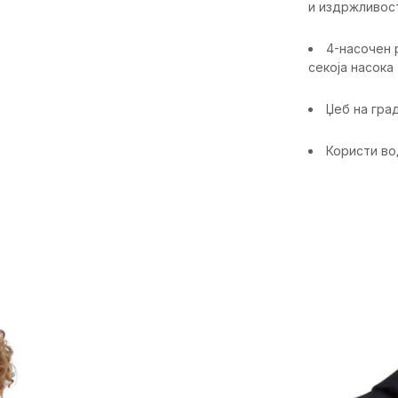
и издржливос
4-насочен 
секоја насока
Џеб на гра
Користи во
Карактерист
Категорија
Пол
Намена
Возраст