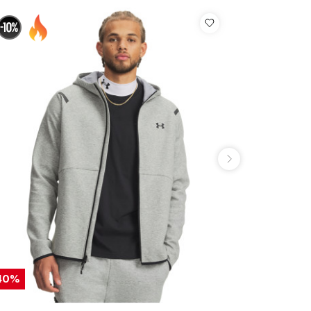
40
%
30
%