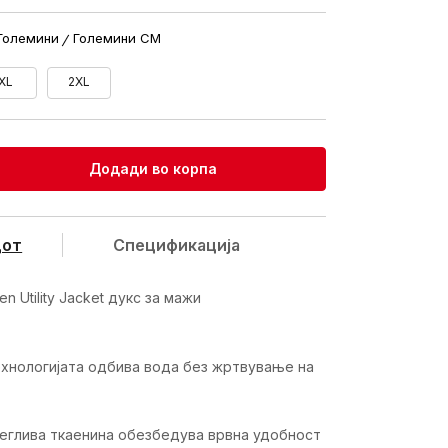
Големини
Големини CM
XL
2XL
Додади во корпа
дот
Спецификацијa
n Utility Jacket дукс за мажи
ехнологијата одбива вода без жртвување на
еглива ткаенина обезбедува врвна удобност