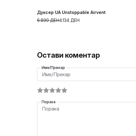
Дуксер UA Unstoppable Airvent
6.890
ДЕН
4.134
ДЕН
Остави коментар
Име/Прекар
Порака