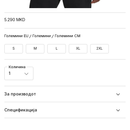
5.290
MKD
Големини EU
Големини
Големини CM
S
M
L
XL
2XL
Количина
1
За производот
Спецификацијa