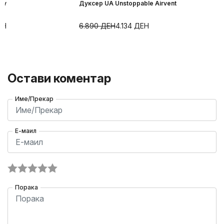
ry
Дуксер UA Unstoppable Airvent
ЕН
6.890
ДЕН
4.134
ДЕН
Остави коментар
Име/Прекар
Е-маил
Порака