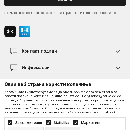
Прочитав и се согласив со
Условите за користење
и политика на приватност.
Контакт подаци
Контакт
Информации
Локации
Правила на KVANTUM PLUS програмата
Оваа веб страна користи колачиња
Информации за Under Armour
Статус на нарачка
Колачињата ги употребуваме за да овозможиме оваа веб страна да
работи правилно како и за нејзино понатамошно унапредување се со
За нас - приказната за Under Armour
Политика на приватност
UA Social
цел подобрување на Вашето корисничко искуство, персонализација на
содржините и огласите, функционалност на социјалните медиуми и
Дознајте повеќе за UA
Најчести прашања
анализа на сообраќајот. Со продолжување на користењето на нашата
интернет страница ја прифаќате употребата на колачиња (cookies).
Facebook
Вработување
Услови на користење
©2026
www.underarmour.mk
, Изработка
NB SOFT
. Сите права задржани.
Задолжителни
Statistika
Маркетинг
Соработка
Како да купите
Политика на приватност
Услови на користење