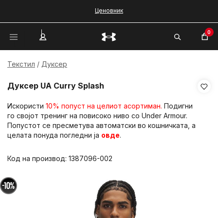
Ценовник
0
Текстил
Дуксер
Дуксер UA Curry Splash
Искористи
10% попуст на целиот асортиман.
Подигни
го својот тренинг на повисоко ниво со Under Armour.
Попустот се пресметува автоматски во кошничката, а
целата понуда погледни ја
овде
.
Код на производ:
1387096-002