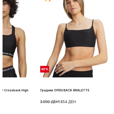
40
%
r® Crossback High
Градник OPEN BACK BRALETTE
Н
3.090
ДЕН
1.854
ДЕН