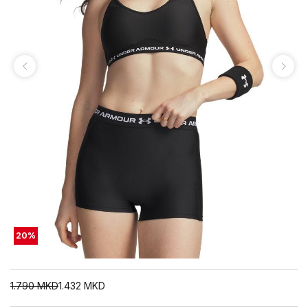
20
%
1.790
MKD
1.432
MKD