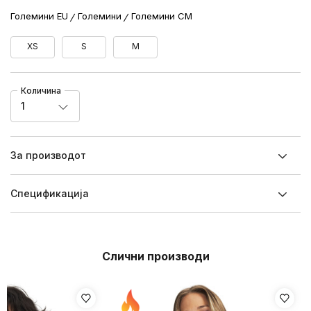
Големини EU
Големини
Големини CM
XS
S
M
Количина
1
За производот
Спецификацијa
Слични производи